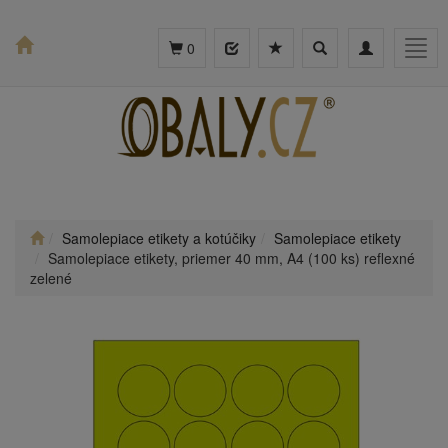
Toggle
Toggle
Togg
0
search
navigation
navig
Samolepiace etikety a kotúčiky
Samolepiace etikety
Samolepiace etikety, priemer 40 mm, A4 (100 ks) reflexné
zelené