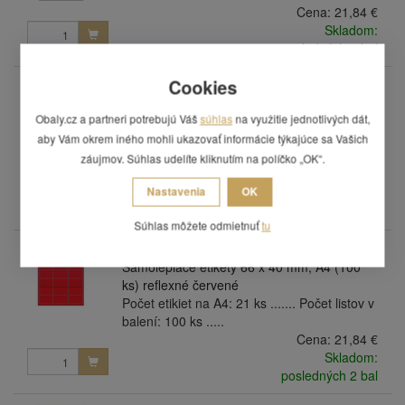
Cena:
21,84 €
Skladom:
posledných 4 bal
Cookies
ETK38/RG
Samolepiace etikety 66 x 40 mm, A4 (100
Obaly.cz a partneri potrebujú Váš
súhlas
na využitie jednotlivých dát,
ks) refexní zelené
Počet etikiet na A4: 21 ks ....... Počet listov v
aby Vám okrem iného mohli ukazovať informácie týkajúce sa Vašich
balení: 100 ks .....
záujmov. Súhlas udelíte kliknutím na políčko „OK“.
Cena:
21,84 €
Nastavenia
OK
Skladom:
posledných 2 bal
Súhlas môžete odmietnuť
tu
ETK38/RR
Samolepiace etikety 66 x 40 mm, A4 (100
ks) reflexné červené
Počet etikiet na A4: 21 ks ....... Počet listov v
balení: 100 ks .....
Cena:
21,84 €
Skladom:
posledných 2 bal