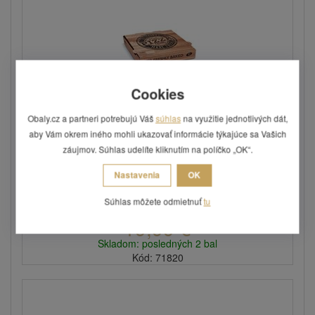
Cookies
Obaly.cz a partneri potrebujú Váš
súhlas
na využitie jednotlivých dát,
aby Vám okrem iného mohli ukazovať informácie týkajúce sa Vašich
Pizza krabice kraftové
záujmov. Súhlas udelíte kliknutím na políčko „OK“.
Dodávané v rozloženom stave.
Nastavenia
OK
Viac variantov
Súhlas môžete odmietnuť
tu
19,99 €
Skladom: posledných 2 bal
Kód: 71820