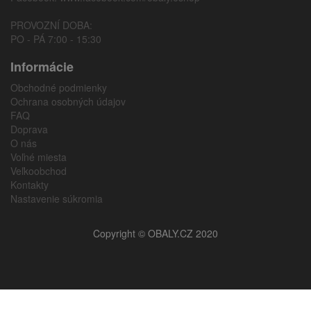
PROVOZNÍ DOBA:
PO - PÁ 7:00 - 15:30
Informácie
Obchodné podmienky
Ochrana osobných údajov
FAQ
Doprava
O nás
Voľné miesta
Veľkoobchod
Kontakty
Nastavenie súkromia
Copyright © OBALY.CZ 2020