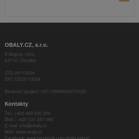
OBALY.CZ, s.r.o.
K Májovu 1229,
537 01 Chrudim
IČO: 25113224
DIČ: CZ25113224
Bankovní spojení: 107-1358950267/0100
Kontakty
Tel.: +420 469 620 384
Mob.: +420 737 287 080
E-mail:
info@obaly.cz
Web:
www.obaly.cz
Facebook:
www.facebook.com/obaly.eshop