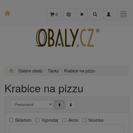
Toggle
Toggle
Togg
0
search
navigation
navig
Gastro obaly
Tácky
Krabice na pizzu
Krabice na pizzu
Skladom
Výpredaj
Akcia
Novinka