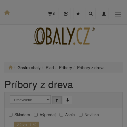
Toggle
Toggle
Togg
0
search
navigation
navig
Gastro obaly
Riad
Príbory
Príbory z dreva
Príbory z dreva
Skladom
Výpredaj
Akcia
Novinka
Zľava -1 %