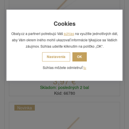
Cookies
Obaly.cz a partneri potrebujú Váš
súhlas
na využitie jednotlivých dát,
Miešadlo na kávu z dreva 14 cm, jednotlivo
aby Vám okrem iného mohli ukazovať informácie týkajúce sa Vašich
balené ...
záujmov. Súhlas udelíte kliknutím na políčko „OK“.
Balenie obsahuje 500 ks.
Nastavenia
OK
Súhlas môžete odmietnuť
tu
3,97 €
Skladom: posledných 2 bal
Kód: 66780
Novinka