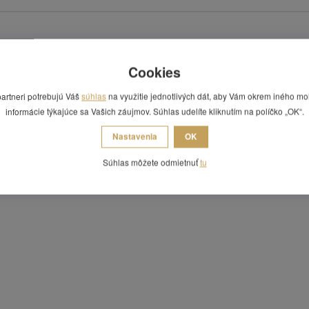
Cookies
partneri potrebujú Váš
súhlas
na využitie jednotlivých dát, aby Vám okrem iného mo
informácie týkajúce sa Vašich záujmov. Súhlas udelíte kliknutím na políčko „OK“.
Nastavenia
OK
Súhlas môžete odmietnuť
tu