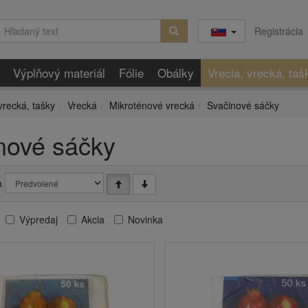
Registrácia
Výplňový materiál
Fólie
Obálky
Vrecia, vrecká, taš
vrecká, tašky
Vrecká
Mikroténové vrecká
Svačinové sáčky
nové sáčky
a
Výpredaj
Akcia
Novinka