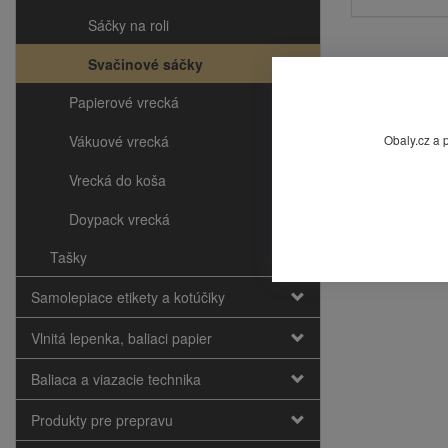
Sáčky na roli
Svačinové sáčky
Papierové vrecká
Obaly.cz a 
Vákuové vrecká
Vrecká do koša
Doypack vrecká
Tašky
Samolepiace etikety a kotúčiky
Vlnitá lepenka, baliaci papier
Baliaca a viazacie technika
Produkty pre prepravu