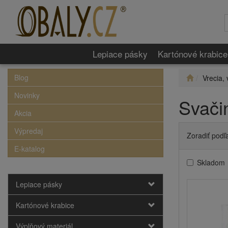
Lepiace pásky
Kartónové krabice
Blog
Vrecia, 
Novinky
Svači
Akcia
Výpredaj
Zoradiť podľ
E-katalog
Skladom
Lepiace pásky
Kartónové krabice
Výplňový materiál