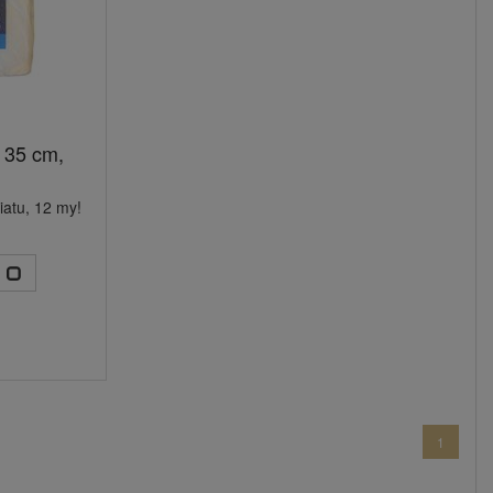
 35 cm,
)
iatu, 12 my!
1