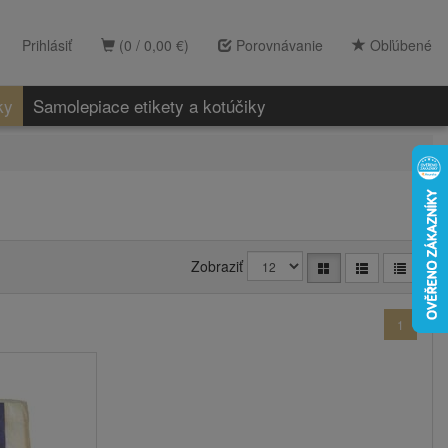
Prihlásiť
(0 / 0,00 €)
Porovnávanie
Obľúbené
ky
Samolepiace etikety a kotúčiky
Zobraziť
1