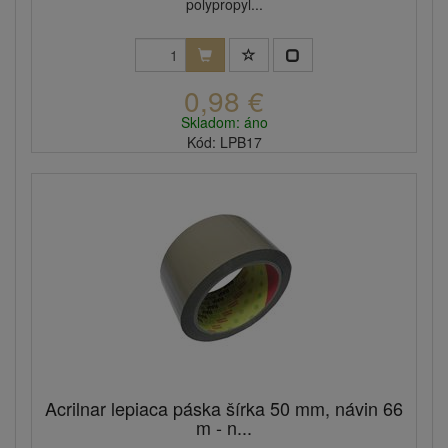
polypropyl...
0,98 €
Skladom: áno
Kód: LPB17
Acrilnar lepiaca páska šírka 50 mm, návin 66
m - n...