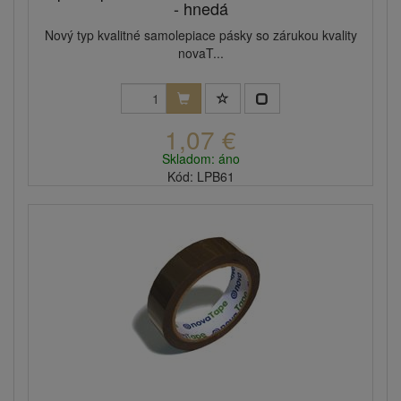
- hnedá
Nový typ kvalitné samolepiace pásky so zárukou kvality
novaT...
1,07 €
Skladom: áno
Kód: LPB61