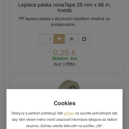
Lepiaca páska novaTape 25 mm x 66 m,
hnedá
PP lepiaca páska s akrylovým lepidlom vhodná na
prelepovanie...
0,35 €
Skladom: áno
Kód: LPB53
Cookies
Obaly.cz a partneri potrebujú Váš
súhlas
na využitie jednotlivých dát,
aby Vám okrem iného mohli ukazovať informácie týkajúce sa Vašich
záujmov. Súhlas udelíte kliknutím na políčko „OK“.