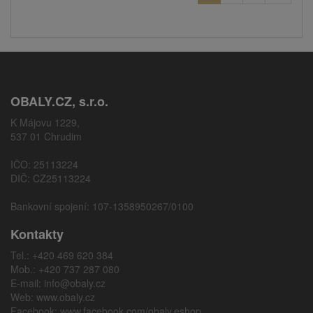
OBALY.CZ, s.r.o.
K Májovu 1229,
537 01 Chrudim
IČO: 25113224
DIČ: CZ25113224
Bankovní spojení: 107-1358950267/0100
Kontakty
Tel.: +420 469 620 384
Mob.: +420 737 287 080
E-mail:
info@obaly.cz
Web:
www.obaly.cz
Facebook:
www.facebook.com/obaly.eshop