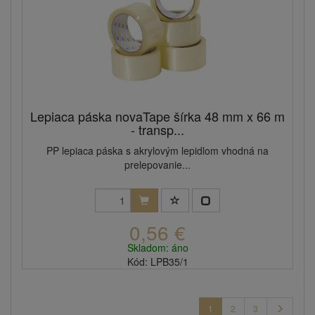
Lepiaca páska novaTape šírka 48 mm x 66 m
- transp...
PP lepiaca páska s akrylovým lepidlom vhodná na
prelepovanie...
0,56 €
Skladom: áno
Kód: LPB35/1
1
2
3