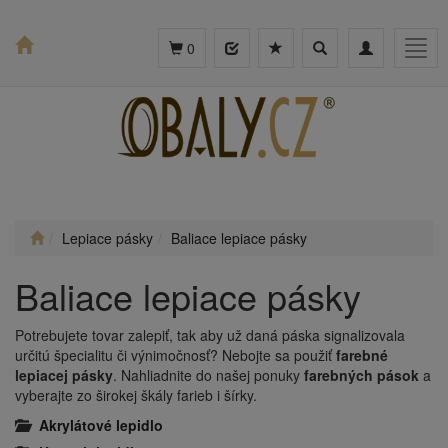
Toggle
Toggle
Togg
0
search
navigation
navig
Lepiace pásky
Baliace lepiace pásky
Baliace lepiace pásky
Potrebujete tovar zalepiť, tak aby už daná páska signalizovala
určitú špecialitu či výnimočnosť? Nebojte sa použiť
farebné
lepiacej pásky
. Nahliadnite do našej ponuky
farebných pások
a
vyberajte zo širokej škály farieb i šírky.
Akrylátové lepidlo