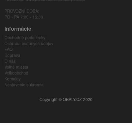
PROVOZNÍ DOBA:
PO - PÁ 7:00 - 15:30
Informácie
Obchodné podmienky
Ochrana osobných údajov
FAQ
Doprava
O nás
Voľné miesta
Veľkoobchod
Kontakty
Nastavenie súkromia
Copyright © OBALY.CZ 2020