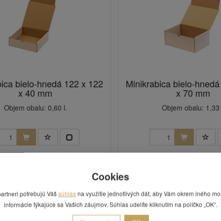
bica bielo-hnedá 122 x 122
Minikrabica bielo-hnedá
x 40 mm
x 70 mm
Objem obalu: 0,60 l.
Objem obalu: 1,33 
0,27 €
0,29 €
Skladom: áno
Skladom: áno
Cookies
Kód: KMN03
Kód: KMN05
partneri potrebujú Váš
súhlas
na využitie jednotlivých dát, aby Vám okrem iného mo
informácie týkajúce sa Vašich záujmov. Súhlas udelíte kliknutím na políčko „OK“.
 bez DPH