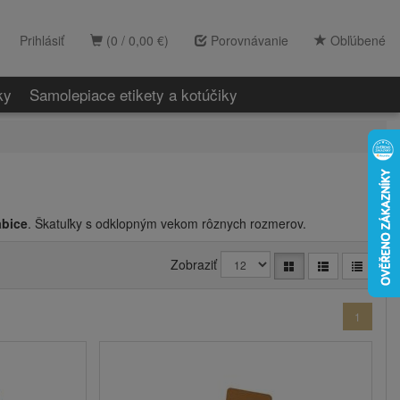
Prihlásiť
(0 / 0,00 €)
Porovnávanie
Obľúbené
ky
Samolepiace etikety a kotúčiky
abice
. Škatuľky s odklopným vekom rôznych rozmerov.
Zobraziť
1