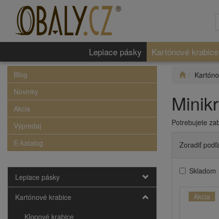
Lepiace pásky
Kartónové krabice
Blog
Kartóno
Novinky
Minik
Akcia
Potrebujete za
Výpredaj
E-katalog
Zoradiť podľ
Skladom
Lepiace pásky
Akcia
Kartónové krabice
Klopové krabice