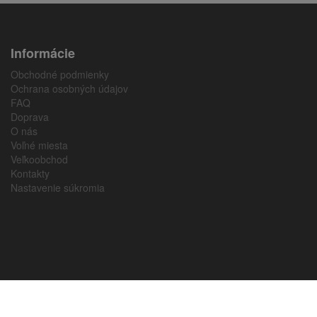
Informácie
Obchodné podmienky
Ochrana osobných údajov
FAQ
Doprava
O nás
Voľné miesta
Veľkoobchod
Kontakty
Nastavenie súkromia