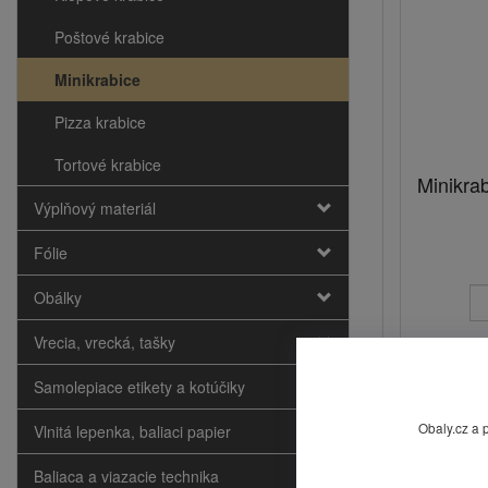
Poštové krabice
Minikrabice
Pizza krabice
Tortové krabice
Minikra
Výplňový materiál
Fólie
Obálky
Vrecia, vrecká, tašky
Samolepiace etikety a kotúčiky
Obaly.cz a 
Vlnitá lepenka, baliaci papier
Ceny sú v €
Baliaca a viazacie technika