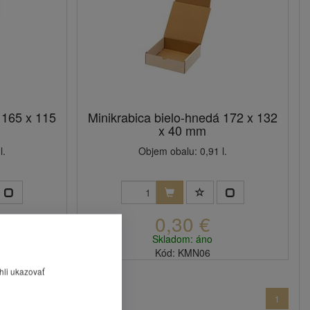
 165 x 115
Minikrabica bielo-hnedá 172 x 132
x 40 mm
l.
Objem obalu: 0,91 l.
0,30 €
Skladom: áno
Kód: KMN06
hli ukazovať
1