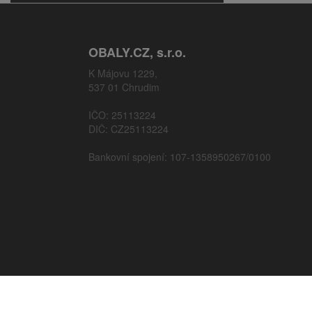
OBALY.CZ, s.r.o.
K Májovu 1229,
537 01 Chrudim
IČO: 25113224
DIČ: CZ25113224
Bankovní spojení: 107-1358950267/0100