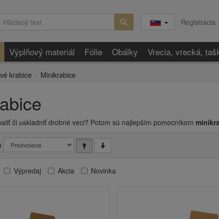
Registrácia
Výplňový materiál
Fólie
Obálky
Vrecia, vrecká, taš
vé krabice
Minikrabice
rabice
baliť či uskladniť drobné veci? Potom sú najlepším pomocníkom
minikr
a
Výpredaj
Akcia
Novinka