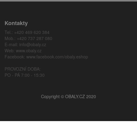
Kontakty
Tel.: +420 469 620 384
Mob.: +420 737 287 080
E-mail:
info@obaly.cz
Web:
www.obaly.cz
Facebook:
www.facebook.com/obaly.eshop
PROVOZNÍ DOBA:
PO - PÁ 7:00 - 15:30
Copyright © OBALY.CZ 2020