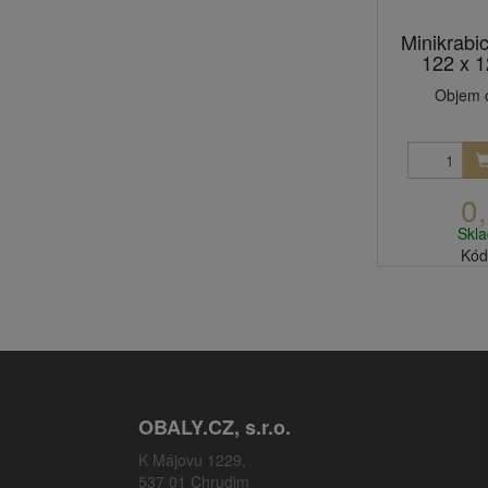
Minikrabi
122 x 
Objem o
0
Skl
Kód
OBALY.CZ, s.r.o.
K Májovu 1229,
537 01 Chrudim