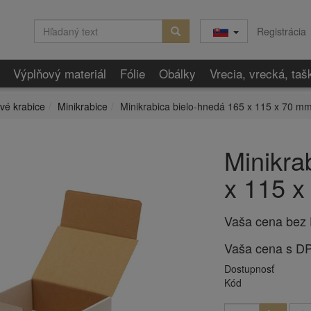
Registrácia
Výplňový materiál
Fólie
Obálky
Vrecia, vrecká, taš
vé krabice
Minikrabice
Minikrabica bielo-hnedá 165 x 115 x 70 m
Minikra
x 115 
Vaša cena bez
Vaša cena s D
Dostupnosť
Kód