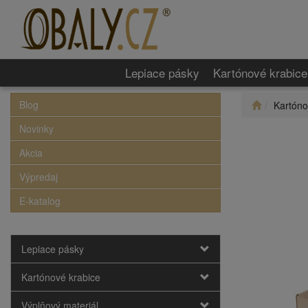
Lepiace pásky
Kartónové krabice
Blog
Kartóno
Novinky
Akcia
Výpredaj
E-katalog
Lepiace pásky
Kartónové krabice
Výplňový materiál