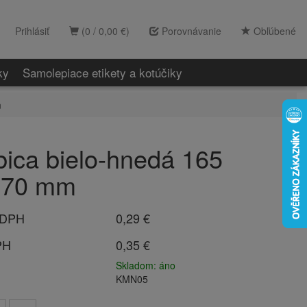
Prihlásiť
(0 / 0,00 €)
Porovnávanie
Obľúbené
ky
Samolepiace etikety a kotúčiky
m
bica bielo-hnedá 165
x 70 mm
 DPH
0,29 €
PH
0,35 €
Skladom: áno
KMN05