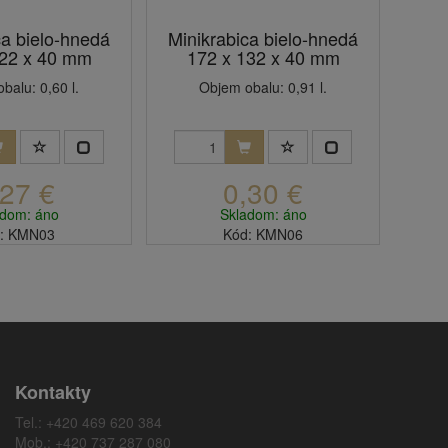
ca bielo-hnedá
Minikrabica bielo-hnedá
122 x 40 mm
172 x 132 x 40 mm
balu: 0,60 l.
Objem obalu: 0,91 l.
,27 €
0,30 €
adom: áno
Skladom: áno
: KMN03
Kód: KMN06
Kontakty
Tel.: +420 469 620 384
Mob.: +420 737 287 080