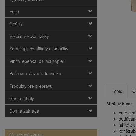
Fólie
Obálky
Vrecia, vrecká, tašky
Samolepiace etikety a kotúčiky
Vlnitá lepenka, baliaci papier
Baliaca a viazacie technika
Produkty pre prepravu
Popis
O
Gastro obaly
Minikrabica:
Dom a záhrada
na balen
dodávané
lahké zlo
konštruk
Zákazková výroba