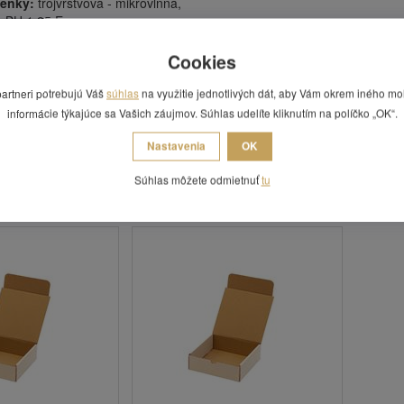
penky:
trojvrstvová - mikrovlnná,
:
BH 1,25 E,
bice:
FEFCO 0421,
elo-hnedá,
Cookies
 vnútorné:
165 x 115 x 70 mm (dlžka, šírka, výška),
 vonkajšie:
171 x 118 x 73 mm (dlžka, šírka, výška),
partneri potrebujú Váš
súhlas
na využitie jednotlivých dát, aby Vám okrem iného mo
balu:
1,33 l,
informácie týkajúce sa Vašich záujmov. Súhlas udelíte kliknutím na políčko „OK“.
uvedená za 1 kus.
Nastavenia
OK
 Vás zaujímať
Súhlas môžete odmietnuť
tu