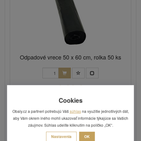
Odpadové vrece 50 x 60 cm, rolka 50 ks
0,82 €
Skladom: áno
Cookies
Kód: SCH117
Obaly.cz a partneri potrebujú Váš
súhlas
na využitie jednotlivých dát,
aby Vám okrem iného mohli ukazovať informácie týkajúce sa Vašich
záujmov. Súhlas udelíte kliknutím na políčko „OK“.
Nastavenia
OK