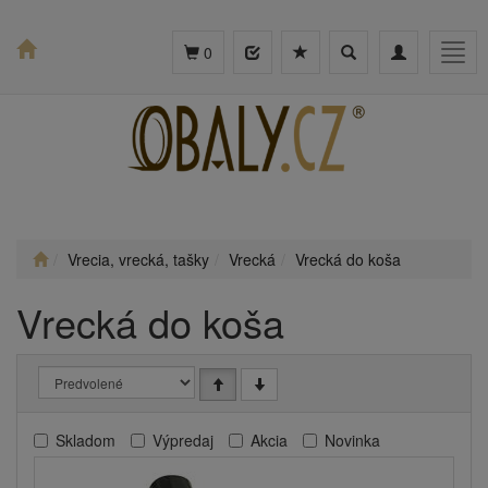
Toggle
Toggle
Togg
0
search
navigation
navig
Vrecia, vrecká, tašky
Vrecká
Vrecká do koša
Vrecká do koša
Skladom
Výpredaj
Akcia
Novinka