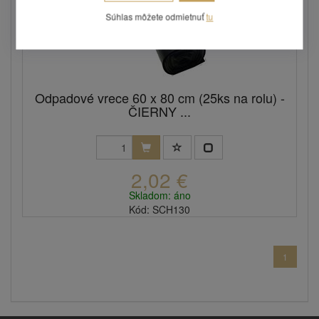
Súhlas môžete odmietnuť
tu
Odpadové vrece 60 x 80 cm (25ks na rolu) -
ČIERNY ...
2,02 €
Skladom: áno
Kód: SCH130
1