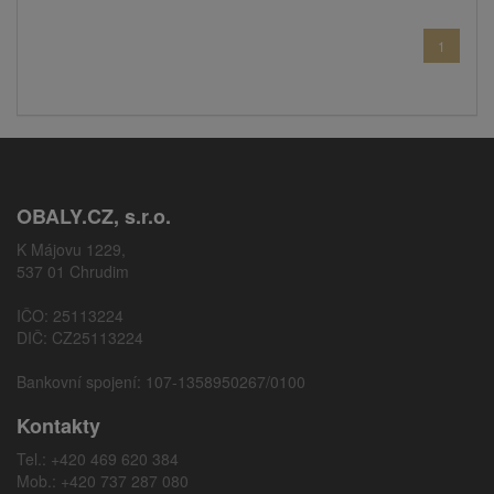
1
OBALY.CZ, s.r.o.
K Májovu 1229,
537 01 Chrudim
IČO: 25113224
DIČ: CZ25113224
Bankovní spojení: 107-1358950267/0100
Kontakty
Tel.: +420 469 620 384
Mob.: +420 737 287 080