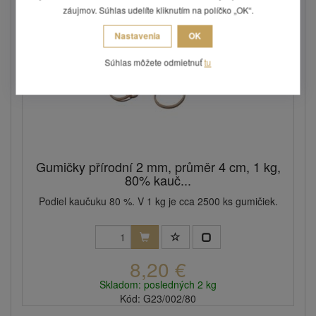
záujmov. Súhlas udelíte kliknutím na políčko „OK“.
Nastavenia
OK
Súhlas môžete odmietnuť
tu
Gumičky přírodní 2 mm, průměr 4 cm, 1 kg,
80% kauč...
Podiel kaučuku 80 %. V 1 kg je cca 2500 ks gumičiek.
8,20 €
Skladom: posledných 2 kg
Kód: G23/002/80