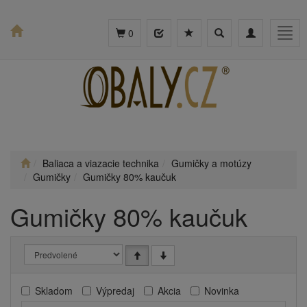
Toggle
Toggle
Togg
0
search
navigation
navig
Baliaca a viazacie technika
Gumičky a motúzy
Gumičky
Gumičky 80% kaučuk
Gumičky 80% kaučuk
Skladom
Výpredaj
Akcia
Novinka