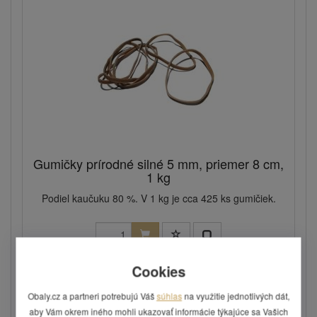
Gumičky prírodné silné 5 mm, priemer 8 cm,
1 kg
Podiel kaučuku 80 %. V 1 kg je cca 425 ks gumičiek.
8,20 €
Cookies
Skladom: áno
Kód: G36/80
Obaly.cz a partneri potrebujú Váš
súhlas
na využitie jednotlivých dát,
aby Vám okrem iného mohli ukazovať informácie týkajúce sa Vašich