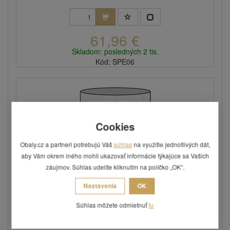
61,96 €
Skladom: posledných 2 tis.
Kód: SPE06
Cookies
Obaly.cz a partneri potrebujú Váš
súhlas
na využitie jednotlivých dát,
aby Vám okrem iného mohli ukazovať informácie týkajúce sa Vašich
záujmov. Súhlas udelíte kliknutím na políčko „OK“.
Nastavenia
OK
Sáčok polyetylénový 350 x 500 mm, plochý
Súhlas môžete odmietnuť
tu
(1000 ks)
Tloušťka sáčku je 0,05 mm.