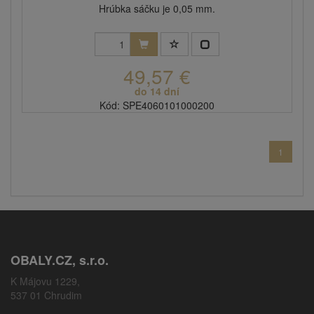
Hrúbka sáčku je 0,05 mm.
49,57 €
do 14 dní
Kód: SPE4060101000200
1
OBALY.CZ, s.r.o.
K Májovu 1229,
537 01 Chrudim