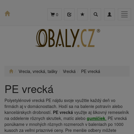
Toggle
Toggle
Togg
0
search
navigation
navig
Vrecia, vrecká, tašky
Vrecká
PE vrecká
PE vrecká
Polyetylénové vrecká PE nájdu svoje využitie každý deň vo
firmách aj v domácnostiach. Hodí sa na balenie potravín alebo
kancelárskych drobností.
PE vrecká
využije aj šikovný remeselník
na oddelenie rôznych skrutiek, matíc alebo
gumičiek
.
PE vrecká
ponúkame v mnohých rôznych rozmeroch v baleniach po 1000
kusoch za veľmi priaznivé ceny. Pre menšie odbery môžete