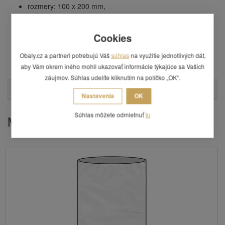
rozmery: 100 x 200 mm,
hrúbka: 0,05 mm,
sáčok je plochý,
Cookies
materiál: polyetylén LDPE,
plne recyklovateľný,
Obaly.cz a partneri potrebujú Váš
súhlas
na využitie jednotlivých dát,
balenie obsahuje 1000 ks sáčkov,
cena uvedena za 1 balenie.
aby Vám okrem iného mohli ukazovať informácie týkajúce sa Vašich
záujmov. Súhlas udelíte kliknutím na políčko „OK“.
Otázka
Nastavenia
OK
Súhlas môžete odmietnuť
tu
Mohlo by Vás zaujímať