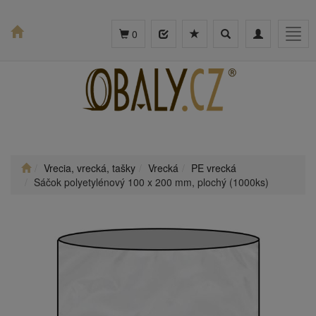
Toggle
Toggle
Togg
0
search
navigation
navig
Vrecia, vrecká, tašky
Vrecká
PE vrecká
Sáčok polyetylénový 100 x 200 mm, plochý (1000ks)