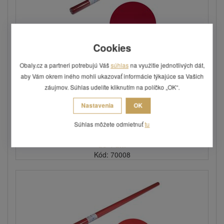
Cookies
Obaly.cz a partneri potrebujú Váš
súhlas
na využitie jednotlivých dát,
Papierový obrus rolovaný 8 x 1,2 m - bordó
aby Vám okrem iného mohli ukazovať informácie týkajúce sa Vašich
Obrus z papiera s vytlačovaným vzorom.
záujmov. Súhlas udelíte kliknutím na políčko „OK“.
Nastavenia
OK
Súhlas môžete odmietnuť
tu
5,38 €
do 4 dní
Kód: 70008