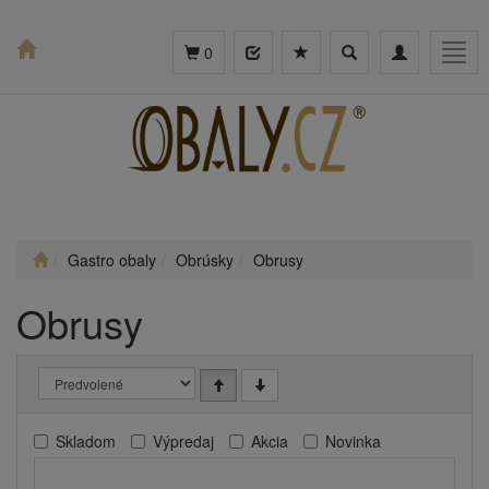
Toggle
Toggle
Togg
0
search
navigation
navig
Gastro obaly
Obrúsky
Obrusy
Obrusy
Skladom
Výpredaj
Akcia
Novinka