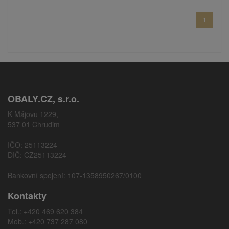
1
OBALY.CZ, s.r.o.
K Májovu 1229,
537 01 Chrudim
IČO: 25113224
DIČ: CZ25113224
Bankovní spojení: 107-1358950267/0100
Kontakty
Tel.: +420 469 620 384
Mob.: +420 737 287 080