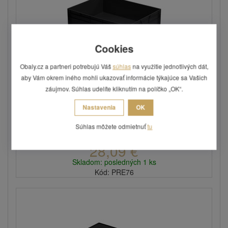
Cookies
Obaly.cz a partneri potrebujú Váš
súhlas
na využitie jednotlivých dát,
aby Vám okrem iného mohli ukazovať informácie týkajúce sa Vašich
EURO ESD prepravka 80x60x22
záujmov. Súhlas udelíte kliknutím na políčko „OK“.
Rozmery: 800 x 600 x 220 mm.
Nastavenia
OK
Súhlas môžete odmietnuť
tu
28,09 €
Skladom: posledných 1 ks
Kód: PRE76