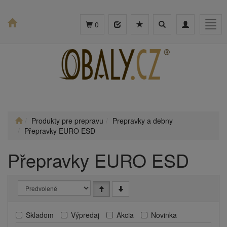
Toggle
Toggle
Togg
0
search
navigation
navig
Produkty pre prepravu
Prepravky a debny
Přepravky EURO ESD
Přepravky EURO ESD
Skladom
Výpredaj
Akcia
Novinka