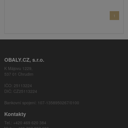
1
OBALY.CZ, s.r.o.
K Májovu 1229,
537 01 Chrudim
IČO: 25113224
DIČ: CZ25113224
Bankovní spojení: 107-1358950267/0100
Kontakty
Tel.: +420 469 620 384