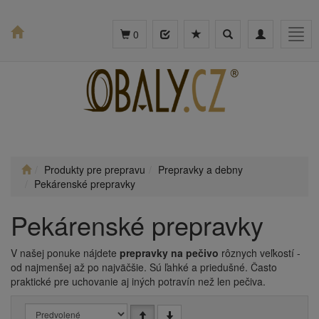
Toggle
Toggle
Togg
0
search
navigation
navig
Produkty pre prepravu
Prepravky a debny
Pekárenské prepravky
Pekárenské prepravky
V našej ponuke nájdete
prepravky na pečivo
rôznych veľkostí -
od najmenšej až po najväčšie. Sú ľahké a priedušné. Často
praktické pre uchovanie aj iných potravín než len pečiva.