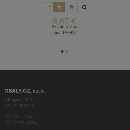
8,67 €
Skladom: áno
Kód: PRE08
OBALY.CZ, s.r.o.
K Májovu 1229,
537 01 Chrudim
IČO: 25113224
DIČ: CZ25113224