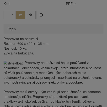
Kód
PRE06
Popis
Prepravka na pečivo N.
Rozmer:
600 x 400 x 135 mm.
Nosnosť:
10 kg.
Zvyčajná farba:
žltá.
Prepravky na pečivo sú hojne používané v
pekárňach i obchodoch, vďaka svojej nízkej hmotnosti a pevnosti
sú však používané aj v mnohých iných odboroch mimo
pekárenský a cukrársky priemysel - napríklad na uloženie tovaru,
iných potravín, ale aj odevov, elektroniky a podobne.
Prepravky majú otvory - tým zaručujú priedušnosť a ich samotná
hmotnosť je nižšia. Prepravky sú praktické pre uchovanie
prakticky akéhokoľvek pečiva - od klasických žemlí, rožkov a
chleba, cez sladké šišky a koláče, po drobné pečivo ako Formetti.