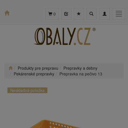
Toggle
Toggle
Togg
0
search
navigation
navig
Produkty pre prepravu
Prepravky a debny
Pekárenské prepravky
Prepravka na pečivo 13
Neskladná položka