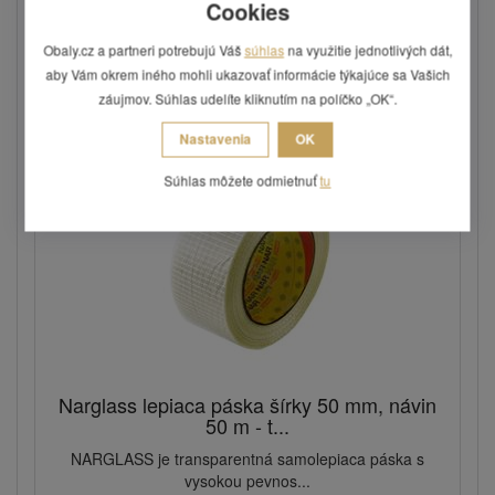
Cookies
Obaly.cz a partneri potrebujú Váš
súhlas
na využitie jednotlivých dát,
1,54 €
aby Vám okrem iného mohli ukazovať informácie týkajúce sa Vašich
Skladom: áno
záujmov. Súhlas udelíte kliknutím na políčko „OK“.
Kód: LPB07
Nastavenia
OK
Súhlas môžete odmietnuť
tu
Narglass lepiaca páska šírky 50 mm, návin
50 m - t...
NARGLASS je transparentná samolepiaca páska s
vysokou pevnos...