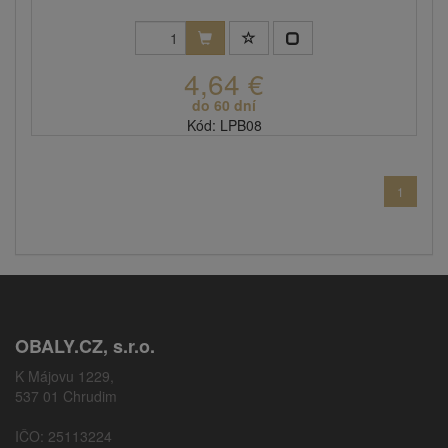
4,64 €
do 60 dní
Kód: LPB08
1
OBALY.CZ, s.r.o.
K Májovu 1229,
537 01 Chrudim
IČO: 25113224