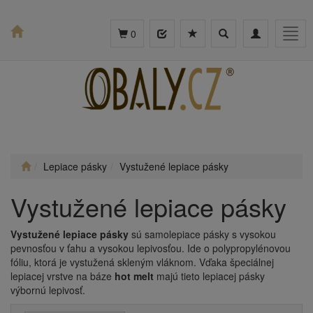
Toggle
Toggle
Togg
0
search
navigation
navig
Lepiace pásky
Vystužené lepiace pásky
Vystužené lepiace pásky
Vystužené lepiace pásky
sú samolepiace pásky s vysokou
pevnosťou v ťahu a vysokou lepivosťou. Ide o polypropylénovou
fóliu, ktorá je vystužená skleným vláknom. Vďaka špeciálnej
lepiacej vrstve na báze
hot melt
majú tieto lepiacej pásky
výbornú lepivosť.