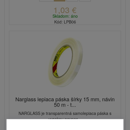
1,03 €
Skladom: áno
Kód: LPB06
Narglass lepiaca páska šírky 15 mm, návin
50 m - t...
NARGLASS je transparentná samolepiaca páska s
vysokou pevnos...