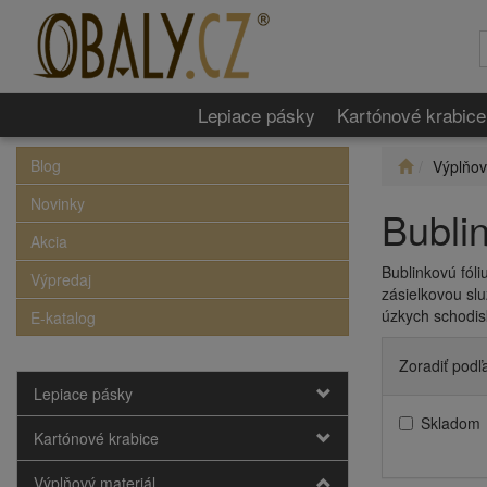
Lepiace pásky
Kartónové krabice
Blog
Výplňov
Novinky
Bublin
Akcia
Bublinkovú fóli
Výpredaj
zásielkovou slu
úzkych schodis
E-katalog
Zoradiť podľ
Lepiace pásky
Skladom
Kartónové krabice
Výplňový materiál