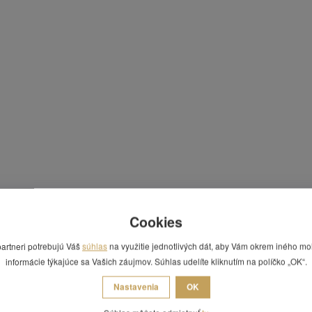
Cookies
partneri potrebujú Váš
súhlas
na využitie jednotlivých dát, aby Vám okrem iného mo
informácie týkajúce sa Vašich záujmov. Súhlas udelíte kliknutím na políčko „OK“.
Nastavenia
OK