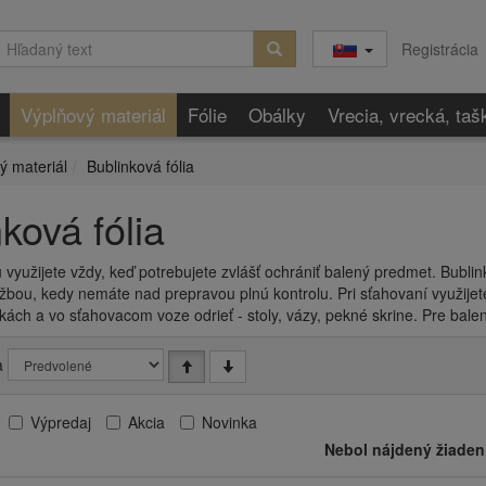
Registrácia
Výplňový materiál
Fólie
Obálky
Vrecia, vrecká, taš
ý materiál
Bublinková fólia
ková fólia
u využijete vždy, keď potrebujete zvlášť ochrániť balený predmet. Bublin
žbou, kedy nemáte nad prepravou plnú kontrolu. Pri sťahovaní využijet
kách a vo sťahovacom voze odrieť - stoly, vázy, pekné skrine. Pre ba
a
Výpredaj
Akcia
Novinka
Nebol nájdený žiaden