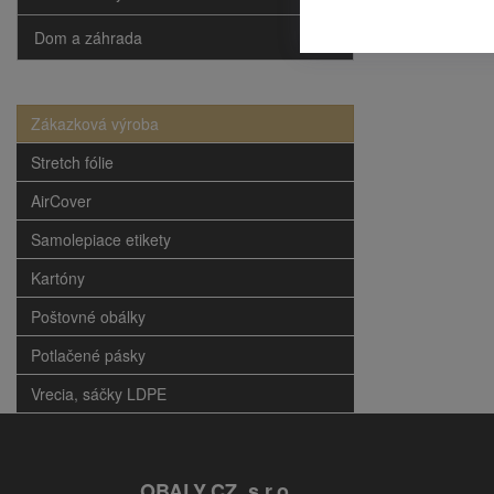
Dom a záhrada
Zákazková výroba
Stretch fólie
AirCover
Samolepiace etikety
Kartóny
Poštovné obálky
Potlačené pásky
Vrecia, sáčky LDPE
OBALY.CZ, s.r.o.