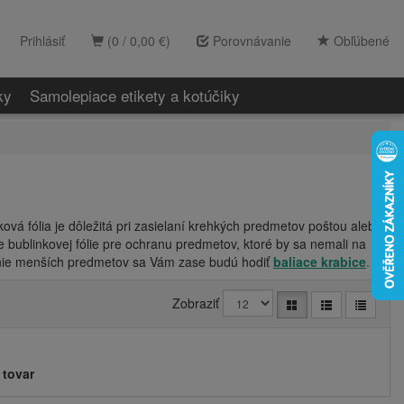
Prihlásiť
(0 / 0,00 €)
Porovnávanie
Obľúbené
ky
Samolepiace etikety a kotúčiky
ková fólia je dôležitá pri zasielaní krehkých predmetov poštou alebo
e bublinkovej fólie pre ochranu predmetov, ktoré by sa nemali na
lenie menších predmetov sa Vám zase budú hodiť
baliace krabice
.
Zobraziť
 tovar