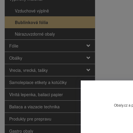
Vzduchové výplně
Bublinková fólia
Nárazuvzdorné obaly
Fólie
Obálky
Vrecia, vrecká, tašky
Samolepiace etikety a kotúčiky
Vlnitá lepenka, baliaci papier
Obaly.cz a 
Baliaca a viazacie technika
Produkty pre prepravu
Gastro obaly