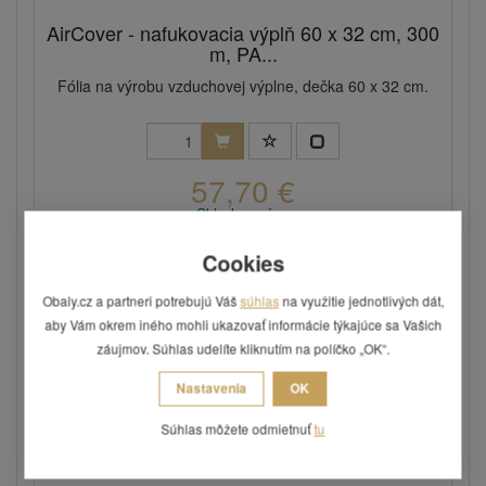
AirCover - nafukovacia výplň 60 x 32 cm, 300
m, PA...
Fólia na výrobu vzduchovej výplne, dečka 60 x 32 cm.
57,70 €
Skladom: áno
Kód: AC-60x32/PAPE
Cookies
Novinka
Obaly.cz a partneri potrebujú Váš
súhlas
na využitie jednotlivých dát,
aby Vám okrem iného mohli ukazovať informácie týkajúce sa Vašich
záujmov. Súhlas udelíte kliknutím na políčko „OK“.
Nastavenia
OK
Súhlas môžete odmietnuť
tu