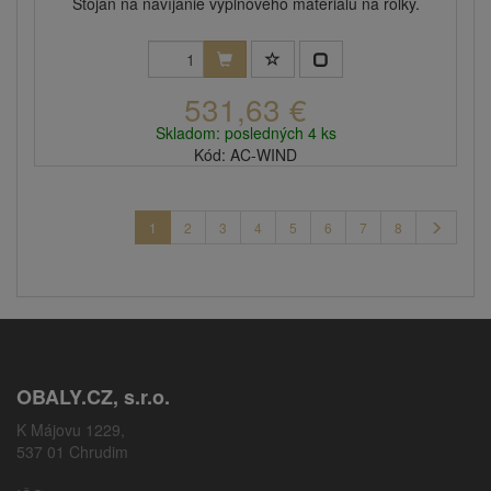
Stojan na navíjanie výplňového materiálu na rolky.
531,63 €
Skladom: posledných 4 ks
Kód: AC-WIND
1
2
3
4
5
6
7
8
OBALY.CZ, s.r.o.
K Májovu 1229,
537 01 Chrudim