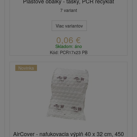
Plastové obálky - tašky, PCR recyklát
7 variant
Viac variantov
0,06 €
Skladom: áno
Kód: PCR17x23 PB
Novinka
AirCover - nafukovacia výplň 40 x 32 cm, 450