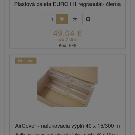
Plastová paleta EURO H1 regranulát- čierna
49,04 €
do 7 dní
Kód: PP8
Novinka
AirCover - nafukovacia výplň 40 x 15/300 m
Fólia na výrobu vzduchovej výplne, dečka 40 x 15 cm.