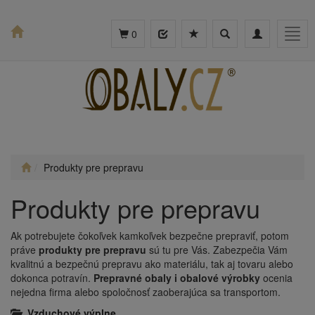
Toggle
Toggle
Togg
0
search
navigation
navig
Produkty pre prepravu
Produkty pre prepravu
Ak potrebujete čokoľvek kamkoľvek bezpečne prepraviť, potom
práve
produkty pre prepravu
sú tu pre Vás. Zabezpečia Vám
kvalitnú a bezpečnú prepravu ako materiálu, tak aj tovaru alebo
dokonca potravín.
Prepravné obaly i obalové výrobky
ocenia
nejedna firma alebo spoločnosť zaoberajúca sa transportom.
Vzduchové výplne