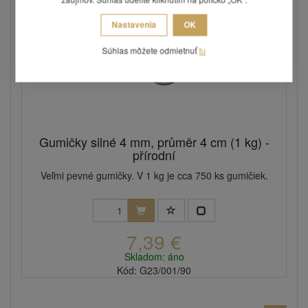
Nastavenia
OK
Súhlas môžete odmietnuť
tu
Gumičky silné 4 mm, průměr 4 cm (1 kg) -
přírodní
Veľmi pevné gumičky. V 1 kg je cca 750 ks gumičiek.
7,39 €
Skladom: áno
Kód: G23/001/90