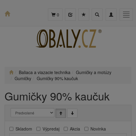
Toggle
Toggle
Togg
0
search
navigation
navig
Baliaca a viazacie technika
Gumičky a motúzy
Gumičky
Gumičky 90% kaučuk
Gumičky 90% kaučuk
Skladom
Výpredaj
Akcia
Novinka