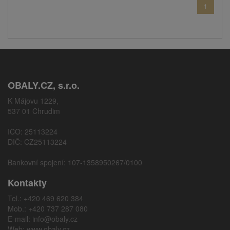
1
OBALY.CZ, s.r.o.
K Májovu 1229,
537 01 Chrudim
IČO: 25113224
DIČ: CZ25113224
Bankovní spojení: 107-1358950267/0100
Kontakty
Tel.: +420 469 620 384
Mob.: +420 737 287 080
E-mail:
info@obaly.cz
Web:
www.obaly.cz