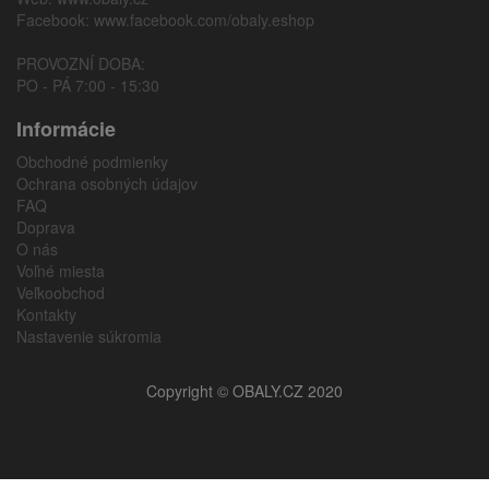
Facebook:
www.facebook.com/obaly.eshop
PROVOZNÍ DOBA:
PO - PÁ 7:00 - 15:30
Informácie
Obchodné podmienky
Ochrana osobných údajov
FAQ
Doprava
O nás
Voľné miesta
Veľkoobchod
Kontakty
Nastavenie súkromia
Copyright © OBALY.CZ 2020