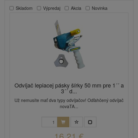
Skladom
Výpredaj
Akcia
Novinka
Odvíjač lepiacej pásky šírky 50 mm pre 1´´ a
3´´ d...
Už nemusíte mať dva typy odvíjačov! Odľahčený odvíjač
novaTA...
16,21 €