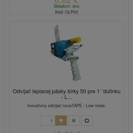
Skladom: áno
Kód: OLP03
Odvíjač lepiacej pásky šírky 50 pre 1´´dutinku
- L...
Inovatívny odvíjač novaTAPE - Low noise.