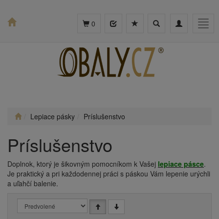
Toggle
Toggle
Togg
0
search
navigation
navig
Lepiace pásky
Príslušenstvo
Príslušenstvo
Doplnok, ktorý je šikovným pomocníkom k Vašej
lepiace pásce
.
Je praktický a pri každodennej práci s páskou Vám lepenie urýchli
a uľahčí balenie.