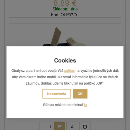
8,89 €
Skladom: áno
Kód: OLP07/01
Cookies
Obaly.cz a partneri potrebujú Váš
súhlas
na využitie jednotlivých dát,
aby Vám okrem iného mohli ukazovať informácie týkajúce sa Vašich
záujmov. Súhlas udelíte kliknutím na políčko „OK“.
Odvíjač lepiacej pásky šírky 75 mm pre 3´´
Nastavenia
OK
dutinku
Súhlas môžete odmietnuť
tu
Zvyšuje produktivitu práce, ľahká manipulácia, kovová
kostra...