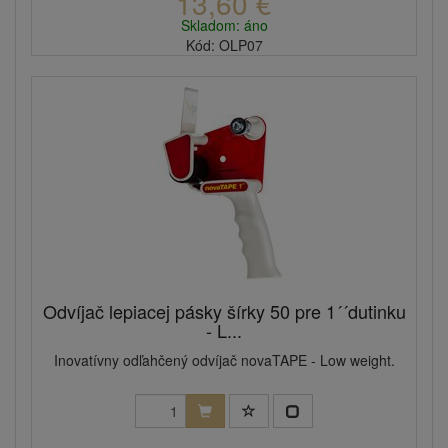
13,60 €
Skladom: áno
Kód: OLP07
Odvíjač lepiacej pásky šírky 50 pre 1´´dutinku
- L...
Inovatívny odľahčený odvíjač novaTAPE - Low weight.