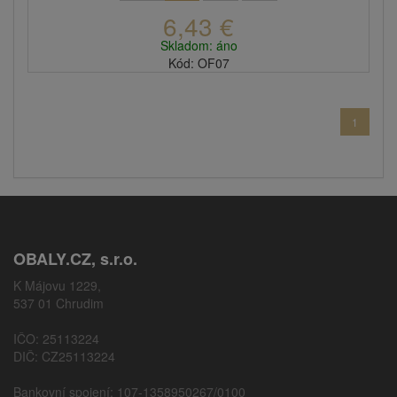
6,43 €
Skladom: áno
Kód: OF07
1
OBALY.CZ, s.r.o.
K Májovu 1229,
537 01 Chrudim
IČO: 25113224
DIČ: CZ25113224
Bankovní spojení: 107-1358950267/0100