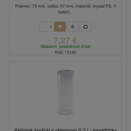
Priemer: 75 mm, výška: 97 mm, materiál: krystal PS. V
balení...
7,27 €
Skladom: posledných 3 bal
Kód: 73120
Kelímok kryštál s objemom 0,3 l - longdrinky