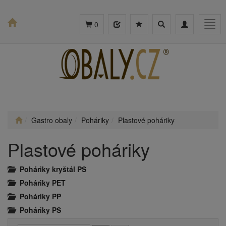
Toggle
Toggle
Togg
0
search
navigation
navig
Gastro obaly
Poháriky
Plastové poháriky
Plastové poháriky
Poháriky kryštál PS
Poháriky PET
Poháriky PP
Poháriky PS