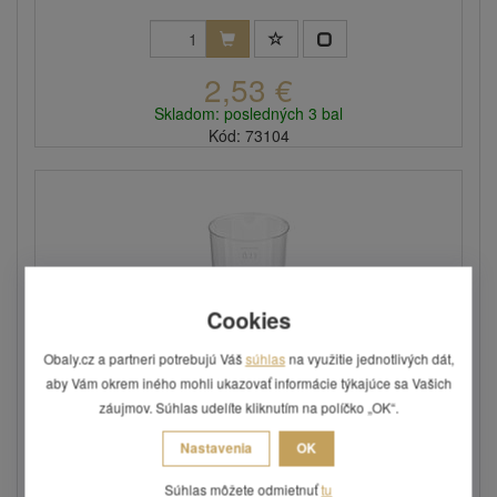
2,53 €
Skladom: posledných 3 bal
Kód: 73104
Cookies
Obaly.cz a partneri potrebujú Váš
súhlas
na využitie jednotlivých dát,
aby Vám okrem iného mohli ukazovať informácie týkajúce sa Vašich
záujmov. Súhlas udelíte kliknutím na políčko „OK“.
Kelímok kryštál na stopke o objeme 0,1 l (15
ks)
Nastavenia
OK
Priemer: 51 mm, výška: 85 mm, materiál: krystal PS. V
Súhlas môžete odmietnuť
tu