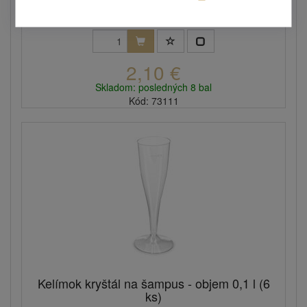
balení...
2,10 €
Skladom: posledných 8 bal
Kód: 73111
Kelímok kryštál na šampus - objem 0,1 l (6
ks)