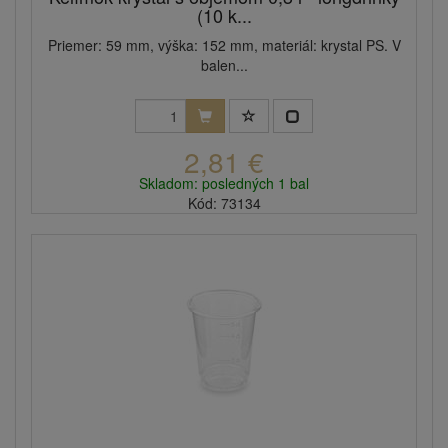
(10 k...
Priemer: 59 mm, výška: 152 mm, materiál: krystal PS. V
balen...
2,81 €
Skladom: posledných 1 bal
Kód: 73134