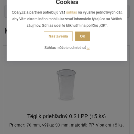
Cookies
Otázka
Obaly.cz a partneri potrebujú Váš
súhlas
na využitie jednotlivých dát,
aby Vám okrem iného mohli ukazovať informácie týkajúce sa Vašich
záujmov. Súhlas udelíte kliknutím na políčko „OK“.
Mohlo by Vás zaujímať
Nastavenia
OK
Súhlas môžete odmietnuť
tu
Téglik priehľadný 0,2 l PP (15 ks)
Priemer: 70 mm, výška: 99 mm, materiál: PP. V balení 15 ks.