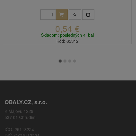
0,54 €
Skladom: posledných 4 bal
Kód: 65312
OBALY.CZ, s.r.o.
K Májovu 1229,
537 01 Chrudim
IČO: 25113224
DIČ: CZ25113224