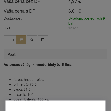
Vaša cena bez DPH
4,97 €
Vaša cena s DPH
6,01 €
Dostupnosť
Skladom: posledných 9
bal
Kód
73265
Popis
Automatový téglik hnedo-biely 0,15 litra.
farba: hnedo - biela
primer: ∅ 70,5 mm,
výška 81,5 mm,
materiál: PP
obsah balenia: 100 ks.
cena je uvedená za jedno balenie.
obsah v kartóne: 30 balenie.