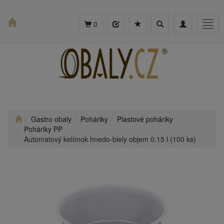
Toggle
Toggle
Togg
0
search
navigation
navig
Gastro obaly
Poháriky
Plastové poháriky
Poháriky PP
Automatový kelímok hnedo-biely objem 0.15 l (100 ks)