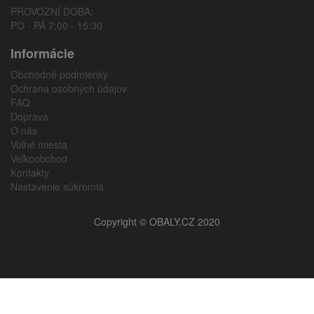
PROVOZNÍ DOBA:
PO - PÁ 7:00 - 15:30
Informácie
Obchodné podmienky
Ochrana osobných údajov
FAQ
Doprava
O nás
Voľné miesta
Veľkoobchod
Kontakty
Nastavenie súkromia
Copyright © OBALY.CZ 2020