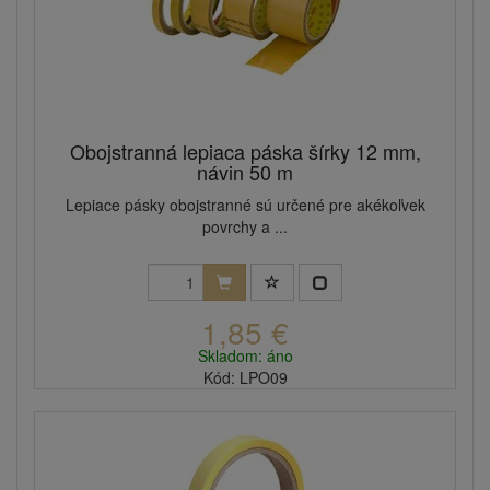
Obojstranná lepiaca páska šírky 12 mm,
návin 50 m
Lepiace pásky obojstranné sú určené pre akékoľvek
povrchy a ...
1,85 €
Skladom: áno
Kód: LPO09