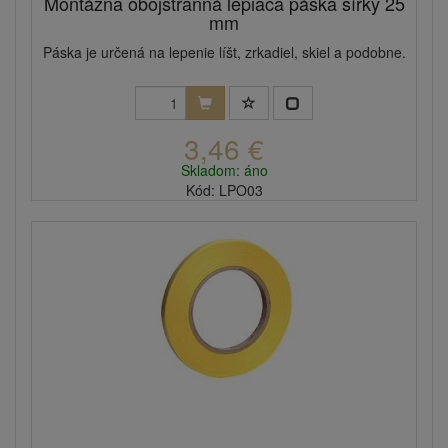
Montážna obojstranná lepiaca páska šírky 25
mm
Páska je určená na lepenie líšt, zrkadiel, skiel a podobne.
3,46 €
Skladom: áno
Kód: LPO03