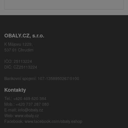
OBALY.CZ, s.r.o.
K Májovu 1229,
537 01 Chrudim
IČO: 25113224
DIČ: CZ25113224
Bankovní spojení: 107-1358950267/0100
Kontakty
Tel.: +420 469 620 384
Mob.: +420 737 287 080
E-mail:
info@obaly.cz
Web:
www.obaly.cz
Facebook:
www.facebook.com/obaly.eshop