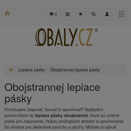
Toggle
Toggle
Togg
0
search
navigation
navig
Lepiace pásky
Obojstrannej lepiace pásky
Obojstrannej lepiace
pásky
Potrebujete zlepovať, fixovať či upevňovať? Najlepším
pomocníkom sú
lepiace pásky obojstranné
, ktoré sú určené
práve pre zlepovanie, fixáciu smýkajících stredov a upevňovanie.
Sú vhodné pre akékoľvek povrchy a plochy. Môžete si vybrať