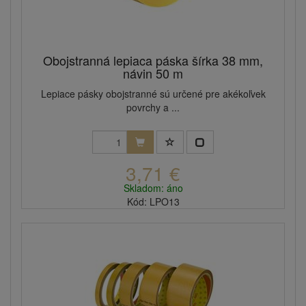
Obojstranná lepiaca páska šírka 38 mm,
návin 50 m
Lepiace pásky obojstranné sú určené pre akékoľvek
povrchy a ...
3,71 €
Skladom: áno
Kód: LPO13