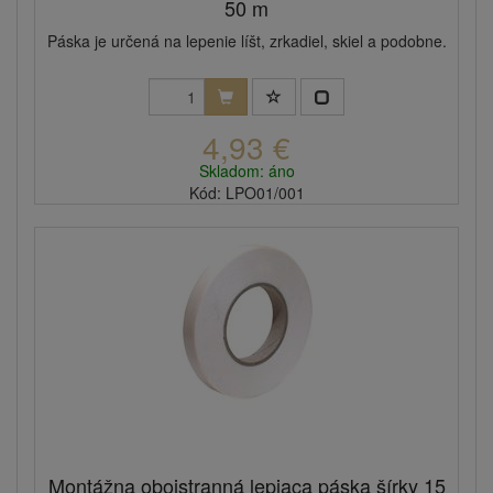
50 m
Páska je určená na lepenie líšt, zrkadiel, skiel a podobne.
4,93 €
Skladom: áno
Kód: LPO01/001
Montážna obojstranná lepiaca páska šírky 15