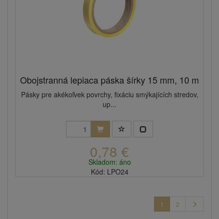
Obojstranná lepiaca páska šírky 15 mm, 10 m
Pásky pre akékoľvek povrchy, fixáciu smýkajících stredov,
up...
0,78 €
Skladom: áno
Kód: LPO24
1
2