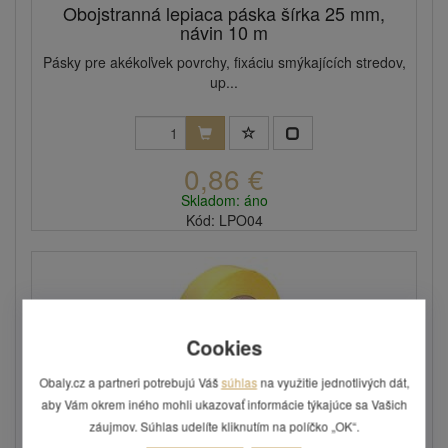
Obojstranná lepiaca páska šírka 25 mm,
návin 10 m
Pásky pre akékoľvek povrchy, fixáciu smýkajících stredov,
up...
0,86 €
Skladom: áno
Kód: LPO04
Cookies
Obaly.cz a partneri potrebujú Váš
súhlas
na využitie jednotlivých dát,
aby Vám okrem iného mohli ukazovať informácie týkajúce sa Vašich
záujmov. Súhlas udelíte kliknutím na políčko „OK“.