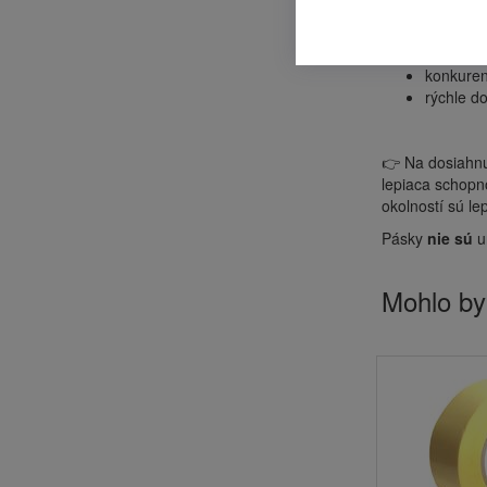
kvalitný 
široký v
konkuren
rýchle d
👉 Na dosiahnu
lepiaca schopn
okolností sú le
Pásky
nie
sú
u
Mohlo by