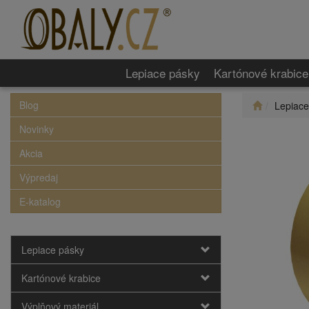
Lepiace pásky
Kartónové krabice
Blog
Lepiace
Novinky
Akcia
Výpredaj
E-katalog
Lepiace pásky
Kartónové krabice
Výplňový materiál