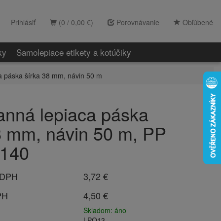
Prihlásiť
(0 / 0,00 €)
Porovnávanie
Obľúbené
ky
Samolepiace etikety a kotúčiky
a páska šírka 38 mm, návin 50 m
anná lepiaca páska
8 mm, návin 50 m, PP
4140
 DPH
3,72 €
PH
4,50 €
Skladom: áno
LPO13