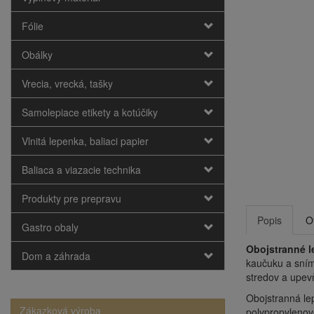
Fólie
Obálky
Vrecia, vrecká, tašky
Samolepiace etikety a kotúčiky
Vlnitá lepenka, baliaci papier
Baliaca a viazacie technika
Produkty pre prepravu
Popis
O
Gastro obaly
Obojstranné l
Dom a záhrada
kaučuku a sním
stredov a upevň
Obojstranná le
Zákazková výroba
polypropylenové