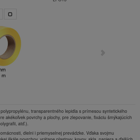
olypropylénu, transparentného lepidla s prímesou syntetického
e akékoľvek povrchy a plochy, pre zlepovanie, fixáciu šmýkajúcích
lygrafii, atď.).
mácnosti, dielni i priemyselnej prevádzke. Vďaka svojmu
kej škále povrchov, vrátane plastovv, kovov, skla, papiera a ďalších.