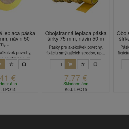
á lepiaca páska
Obojstranná lepiaca páska
Obojs
 mm, návin 50
šírky 75 mm, návin 50 m
šírk
m,...
Pásky pre akékoľvek povrchy,
Pásk
kékoľvek povrchy,
fixáciu smýkajících stredov, up...
fixáci
ících stredov, up...
,41 €
7,77 €
adom: áno
Skladom: áno
: LPO14
Kód: LPO15