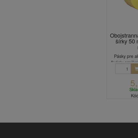
Obojstrann
šírky 50
Pásky pre a
fixáciu smýkaj
5
Skl
Kód