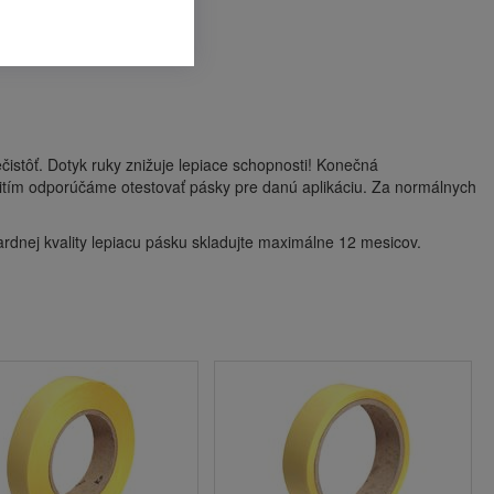
istôť. Dotyk ruky znižuje lepiace schopnosti! Konečná
žitím odporúčáme otestovať pásky pre danú aplikáciu. Za normálnych
ardnej kvality lepiacu pásku skladujte maximálne 12 mesicov.