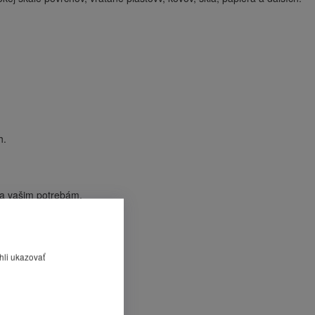
h.
la vašim potrebám.
hli ukazovať