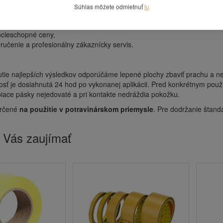
Súhlas môžete odmietnuť
tu
materiál a lepidlo pre maximálnu spoľahlivosť,
ýber rozměrov a návinov,
cieschopné ceny,
oručenie a profesionálny zákaznícky servis.
tie najlepších výsledkov odporúčáme lepené plochy zbaviť prachu a neč
osť je dosiahnutá 24 hod po vykonanej aplikácii. Pred konkrétnym pou
piace pásky nejedovaté a pri kontakte nedráždia pokožku.
rčené
na použitie v potravinárskom priemysle
. Pre dodržanie štand
 Vás zaujímať