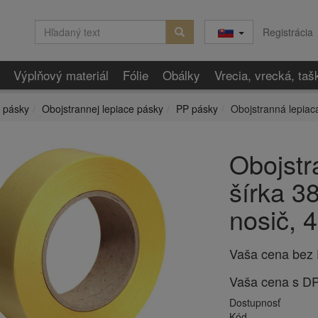
Registrácia
Výplňový materiál
Fólie
Obálky
Vrecia, vrecká, taš
 pásky
Obojstrannej lepiace pásky
PP pásky
Obojstranná lepiac
Obojstr
šírka 3
nosič, 
Vaša cena bez
Vaša cena s D
Dostupnosť
Kód