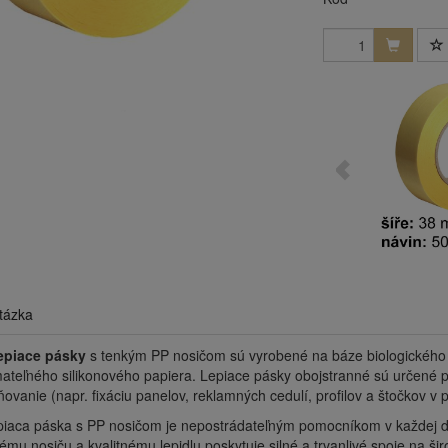
tázka
epiace pásky
s tenkým PP nosičom sú vyrobené na báze biologického p
ateľného silikonového papiera. Lepiace pásky obojstranné sú určené pr
ovanie (napr. fixáciu panelov, reklamných cedulí, profilov a štočkov v po
piaca páska s PP nosičom je nepostrádateľným pomocníkom v každej do
mu nosiču a kvalitnému lepidlu poskytuje silné a trvanlivé spoje na širo