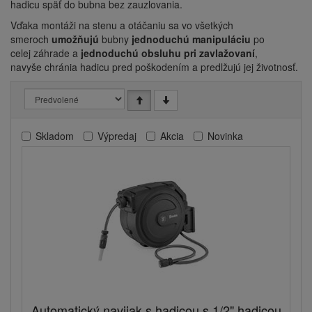
hadicu späť do bubna bez zauzlovania.
Vďaka montáži na stenu a otáčaniu sa vo všetkých
smeroch
umožňujú
bubny
jednoduchú manipuláciu
po
celej záhrade a
jednoduchú obsluhu pri zavlažovaní
,
navyše chránia hadicu pred poškodením a predlžujú jej životnosť.
Skladom
Výpredaj
Akcia
Novinka
Automatický navijak s hadicou s 1/2" hadicou