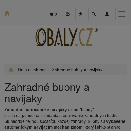
Toggle
Toggle
Togg
0
search
navigation
navig
Dom a záhrada
Zahradné bubny a navijaky
Zahradné bubny a
navijaky
Zahradné automatické navijaky
alebo "bubny"
slúžia na pohodlné ukladanie a používanie záhradných hadíc.
Sú neoddelitel'nou súčásťou každej záhrady. Bubny sú
vybavené
automatickým navíjacím mechanizmom
, ktorý l'ahko stiahne