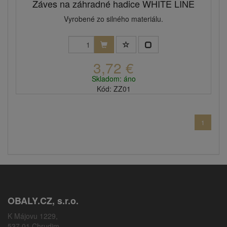
Záves na záhradné hadice WHITE LINE
Vyrobené zo silného materiálu.
3,72 €
Skladom: áno
Kód: ZZ01
1
OBALY.CZ, s.r.o.
K Májovu 1229,
537 01 Chrudim