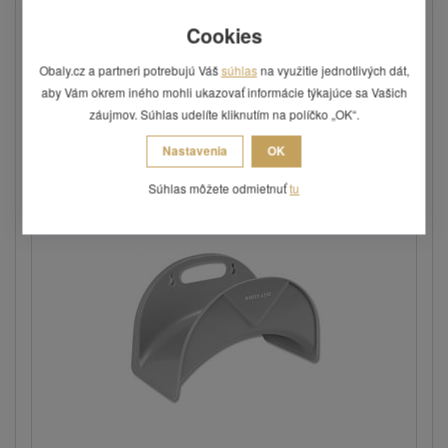
Pojazdný vozík BLACK LINE s 1/2" 20 m
hadicou, piš...
Cookies
Vozík vrátane všetkého príslušenstva.
Obaly.cz a partneri potrebujú Váš
súhlas
na využitie jednotlivých dát,
aby Vám okrem iného mohli ukazovať informácie týkajúce sa Vašich
záujmov. Súhlas udelíte kliknutím na políčko „OK“.
35,11 €
Nastavenia
OK
Skladom: posledných 1 ks
Súhlas môžete odmietnuť
tu
Kód: PV01