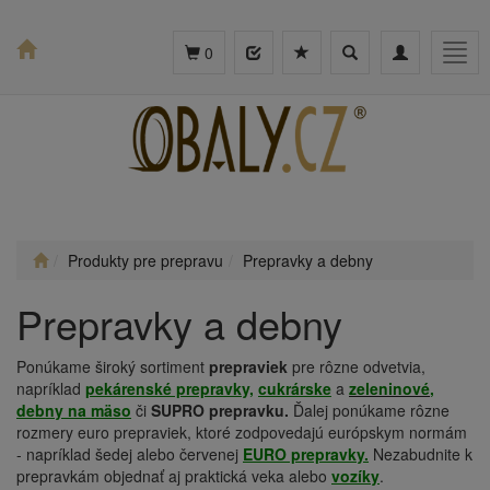
Toggle
Toggle
Togg
0
search
navigation
navig
Produkty pre prepravu
Prepravky a debny
Prepravky a debny
Ponúkame široký sortiment
prepraviek
pre rôzne odvetvia,
napríklad
pekárenské prepravky,
cukrárske
a
zeleninové
,
debny na mäso
či
SUPRO prepravku.
Ďalej ponúkame rôzne
rozmery euro prepraviek, ktoré zodpovedajú európskym normám
- napríklad šedej alebo červenej
EURO prepravky.
Nezabudnite k
prepravkám objednať aj praktická veka alebo
vozíky
.