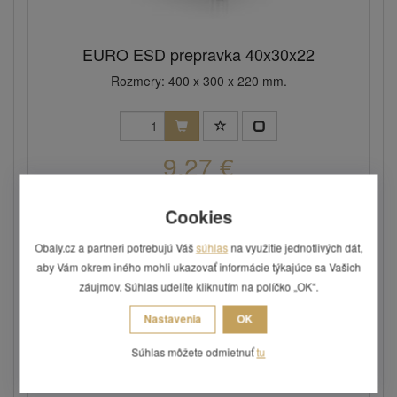
EURO ESD prepravka 40x30x22
Rozmery: 400 x 300 x 220 mm.
9,27 €
Skladom: posledných 1 ks
Kód: PRE72
Cookies
Obaly.cz a partneri potrebujú Váš
súhlas
na využitie jednotlivých dát,
Neskladná položka
aby Vám okrem iného mohli ukazovať informácie týkajúce sa Vašich
záujmov. Súhlas udelíte kliknutím na políčko „OK“.
Nastavenia
OK
Súhlas môžete odmietnuť
tu