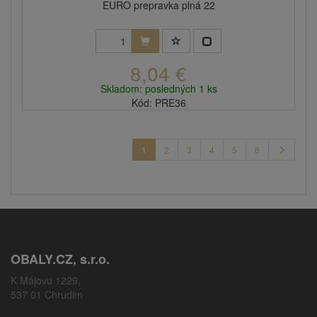
EURO prepravka plná 22
8,04 €
Skladom: posledných 1 ks
Kód: PRE36
1
2
3
4
5
6
OBALY.CZ, s.r.o.
K Májovu 1229,
537 01 Chrudim