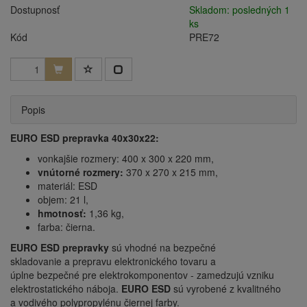
Dostupnosť
Skladom: posledných 1
ks
Kód
PRE72
Popis
EURO ESD prepravka 40x30x22:
vonkajšie rozmery: 400 x 300 x 220 mm,
vnútorné rozmery:
370 x 270 x 215 mm,
materiál: ESD
objem: 21 l,
hmotnosť:
1,36 kg,
farba: čierna.
EURO ESD prepravky
sú vhodné na bezpečné
skladovanie a prepravu elektronického tovaru a
úplne bezpečné pre elektrokomponentov - zamedzujú vzniku
elektrostatického náboja.
EURO ESD
sú vyrobené z kvalitného
a vodivého polypropylénu čiernej farby.