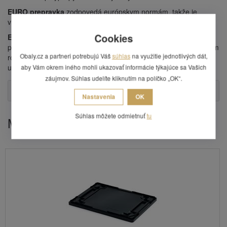
EURO prepravka
zodpovedá európskym normám, takže je
vhodná aj pre vývoz do zahraničía.
Cookies
EURO prepravky
sú dimenzované tak, aby sa l'ahko zmestili na
paletu a boli medzi sebou kompatibilné - teda sa nelíšili vonkajším
Obaly.cz a partneri potrebujú Váš
súhlas
na využitie jednotlivých dát,
rozmerom. Líšia sa iba výškou a tak
umožnia zvoliť vhodnú vel'kosť pre Váš tovar.
aby Vám okrem iného mohli ukazovať informácie týkajúce sa Vašich
záujmov. Súhlas udelíte kliknutím na políčko „OK“.
Otázka
Nastavenia
OK
Súhlas môžete odmietnuť
tu
Mohlo by Vás zaujímať