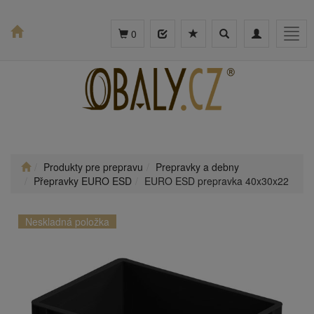
Toggle
Toggle
Togg
0
search
navigation
navig
Produkty pre prepravu
Prepravky a debny
Přepravky EURO ESD
EURO ESD prepravka 40x30x22
Neskladná položka