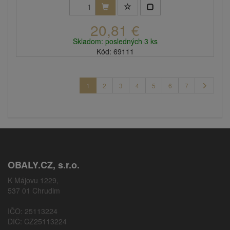
20,81 €
Skladom: posledných 3 ks
Kód: 69111
1
2
3
4
5
6
7
OBALY.CZ, s.r.o.
K Májovu 1229,
537 01 Chrudim
IČO: 25113224
DIČ: CZ25113224