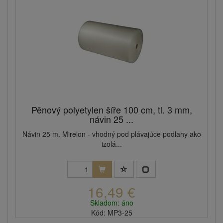
Pěnový polyetylen šíře 100 cm, tl. 3 mm,
návin 25 ...
Návin 25 m. Mirelon - vhodný pod plávajúce podlahy ako
izolá...
16,49 €
Skladom: áno
Kód: MP3-25