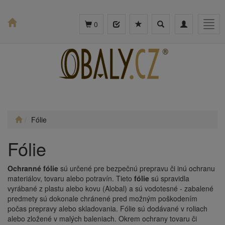
Toggle
Toggle
Togg
0
search
navigation
navig
Fólie
Fólie
Ochranné fólie
sú určené pre bezpečnú prepravu či inú ochranu
materiálov, tovaru alebo potravín. Tieto
fólie
sú spravidla
vyrábané z plastu alebo kovu (Alobal) a sú vodotesné - zabalené
predmety sú dokonale chránené pred možným poškodením
počas prepravy alebo skladovania. Fólie sú dodávané v roliach
alebo zložené v malých baleniach. Okrem ochrany tovaru či