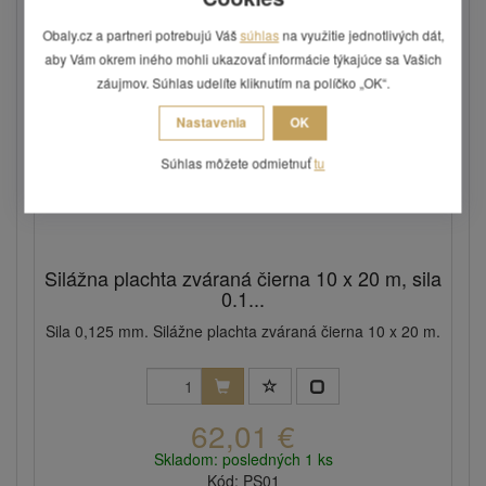
Obaly.cz a partneri potrebujú Váš
súhlas
na využitie jednotlivých dát,
aby Vám okrem iného mohli ukazovať informácie týkajúce sa Vašich
záujmov. Súhlas udelíte kliknutím na políčko „OK“.
Nastavenia
OK
Súhlas môžete odmietnuť
tu
Silážna plachta zváraná čierna 10 x 20 m, sila
0.1...
Sila 0,125 mm. Silážne plachta zváraná čierna 10 x 20 m.
62,01 €
Skladom: posledných 1 ks
Kód: PS01