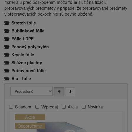
materiálu pred poškodením môžu
fólie
slúžiť na fixáciu
prepravovaných predmetov v prípade, že prepravované predmety
v přepravovacích boxoch nie sú pevne uložené.
Stretch fólie
Bublinková fólia
Fólie LDPE
Penový polyetylén
Krycie fólie
Silážne plachty
Potravinové fólie
Alu - fólie
Skladom
Výpredaj
Akcia
Novinka
Akcia
Odporúčame