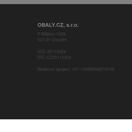
OBALY.CZ, s.r.o.
K Májovu 1229,
537 01 Chrudim
IČO: 25113224
DIČ: CZ25113224
Bankovní spojení: 107-1358950267/0100