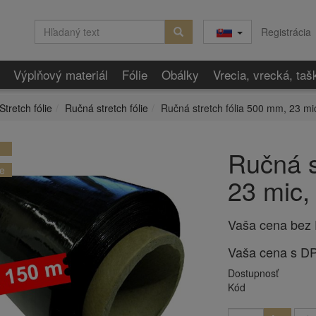
Registrácia
Výplňový materiál
Fólie
Obálky
Vrecia, vrecká, taš
Stretch fólie
Ručná stretch fólie
Ručná stretch fólia 500 mm, 23 mic
Ručná s
e
23 mic, 
Vaša cena bez
Vaša cena s D
Dostupnosť
Kód