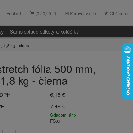
Prihlásiť
(0 / 0,00 €)
Porovnávanie
Obľúbené
ky
Samolepiace etikety a kotúčiky
, 1,8 kg - čierna
tretch fólia 500 mm,
1,8 kg - čierna
 DPH
6,18 €
PH
7,48 €
Skladom: áno
FS09