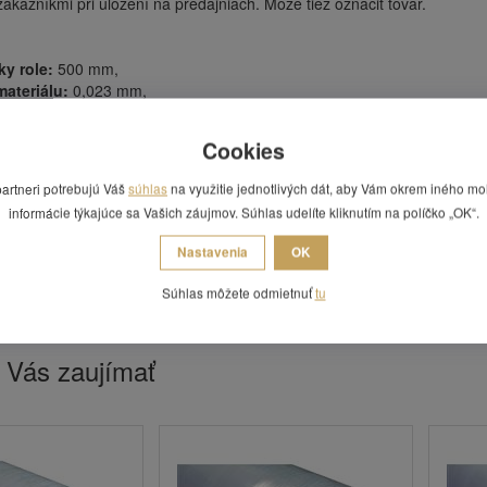
 zákazníkmi pri uložení na predajniach. Môže tiež označiť tovar.
ky role:
500 mm,
ateriálu:
0,023 mm,
ť:
1,82 kg (1,60 kg váha fólie + 0,220 kg váha dutinky),
50 m,
Cookies
erna,
6 ks/kartón,
partneri potrebujú Váš
súhlas
na využitie jednotlivých dát, aby Vám okrem iného mo
a fixáciu a ochranu tovaru na paletách,
informácie týkajúce sa Vašich záujmov. Súhlas udelíte kliknutím na políčko „OK“.
hé a rýchlé použitie s nízkými nákladmi,
innosť a efektivita,
Nastavenia
OK
bo chráni proti povetrnostným vplivom,
zácia prípadných škôd počas prepravy,
Súhlas môžete odmietnuť
tu
dená za 1 ks.
 Vás zaujímať