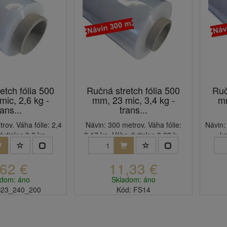
etch fólia 500
Ručná stretch fólia 500
Ruč
ic, 2,6 kg -
mm, 23 mic, 3,4 kg -
mm
rans...
trans...
rov. Váha fólie: 2,4
Návin: 300 metrov. Váha fólie:
Návin:
utinky: 0,2 kg.
3,17 kg. Váha dutinky: 0,22 k...
kg
,62 €
11,33 €
adom: áno
Skladom: áno
S23_240_200
Kód: FS14