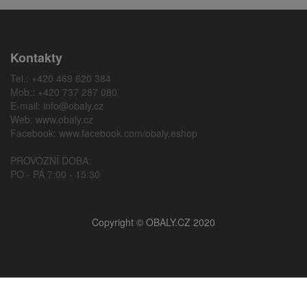
Kontakty
Tel.: +420 469 620 384
Mob.: +420 737 287 080
E-mail:
info@obaly.cz
Web:
www.obaly.cz
Facebook:
www.facebook.com/obaly.eshop
PROVOZNÍ DOBA:
PO - PÁ 7:00 - 15:30
Copyright © OBALY.CZ 2020