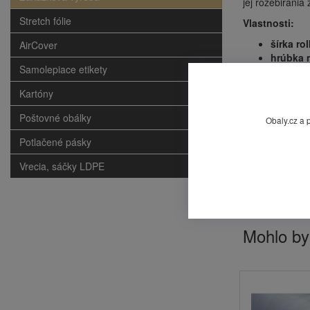
jej rozebirania
Stretch fólie
Vlastnosti:
šírka rol
AirCover
hrúbka m
Samolepiace etikety
hmotnos
návin:
1
Kartóny
farba:
či
balenie:
Poštovné obálky
Obaly.cz a 
vhodné n
jednoduc
Potlačené pásky
vysoká úč
Vrecia, sáčky LDPE
krátkodo
minimali
cena uve
Mohlo by