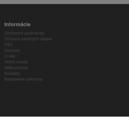
Informácie
Obchodné podmienky
Ochrana osobných údajov
FAQ
Doprava
O nás
Voľné miesta
Veľkoobchod
Kontakty
Nastavenie súkromia