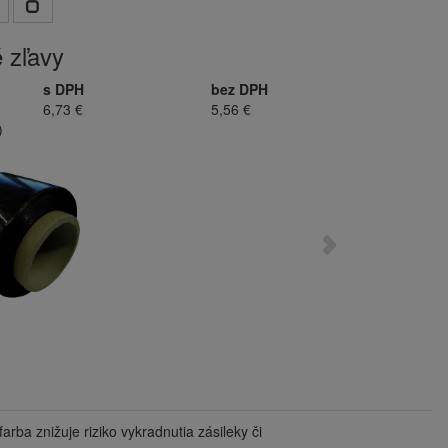
 zľavy
s DPH
bez DPH
6,73 €
5,56 €
)
rba znižuje riziko vykradnutia zásileky či