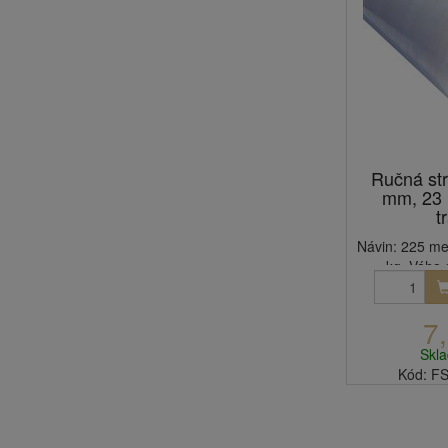
Ručná str
mm, 23 m
t
Návin: 225 met
kg. Váha d
7
Skl
Kód: F