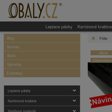
Lepiace pásky
Kartónové krabice
Blog
Fólie
Novinky
Akcia
Akcia
Odporúčam
Výpredaj
E-katalog
Lepiace pásky
Kartónové krabice
Výplňový materiál