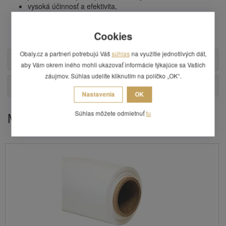
vysoká účinnosť a efektivita,
krátkodobo chráni proti poveternostným vplyvom,
minimalizácia prípadných škod počas prepravy,
Cookies
cena uvedená za 1 ks.
Obaly.cz a partneri potrebujú Váš
súhlas
na využitie jednotlivých dát,
Příslušenství
aby Vám okrem iného mohli ukazovať informácie týkajúce sa Vašich
záujmov. Súhlas udelíte kliknutím na políčko „OK“.
Otázka
Nastavenia
OK
Súhlas môžete odmietnuť
tu
Mohlo by Vás zaujímať