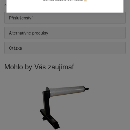
zabránite tým ich poškodeniu
Příslušenství
Alternatívne produkty
Otázka
Mohlo by Vás zaujímať