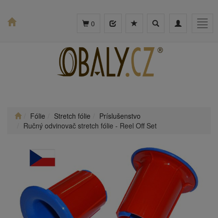
Toggle
Toggle
Togg
0
search
navigation
navig
Fólie
Stretch fólie
Príslušenstvo
Ručný odvinovač stretch fólie - Reel Off Set