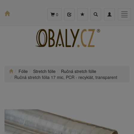
Toggle
Toggle
Togg
0
search
navigation
navig
Fólie
Stretch fólie
Ručná stretch fólie
Ručná stretch fólia 17 mic, PCR - recyklát, transparent