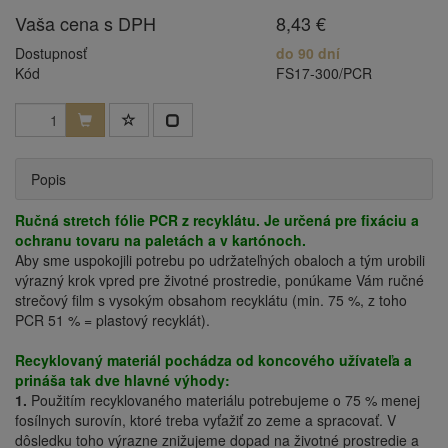
Vaša cena s DPH
8,43 €
Dostupnosť
do 90 dní
Kód
FS17-300/PCR
Popis
Ručná stretch fólie PCR z recyklátu. Je určená pre fixáciu a
ochranu tovaru na paletách a v kartónoch.
Aby sme uspokojili potrebu po udržateľných obaloch a tým urobili
výrazný krok vpred pre životné prostredie, ponúkame Vám ručné
strečový film s vysokým obsahom recyklátu (min. 75 %, z toho
PCR 51 % = plastový recyklát).
Recyklovaný materiál pochádza od koncového užívateľa a
prináša tak dve hlavné výhody:
1.
Použitím recyklovaného materiálu potrebujeme o 75 % menej
fosílnych surovín, ktoré treba vyťažiť zo zeme a spracovať. V
dôsledku toho výrazne znižujeme dopad na životné prostredie a