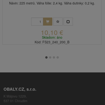
Návin: 225 metrů. Váha fólie: 2,4 kg. Váha dutinky: 0,2 kg.
10,10 €
Skladom: áno
Kód: FS23_240_200_B
OBALY.CZ, s.r.o.
K Májovu 1229,
537 01 Chrudim