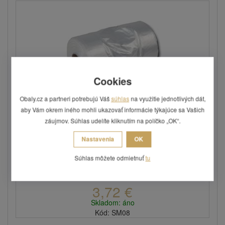
Cookies
Obaly.cz a partneri potrebujú Váš
súhlas
na využitie jednotlivých dát,
aby Vám okrem iného mohli ukazovať informácie týkajúce sa Vašich
Silné mikroténové vrecko rolované 25 x 40
záujmov. Súhlas udelíte kliknutím na políčko „OK“.
cm (500 ...
Nastavenia
OK
Vrecká sa vďaka rolke ľahko odvíjajú a odtrhávajú.
Súhlas môžete odmietnuť
tu
3,72 €
Skladom: áno
Kód: SM08