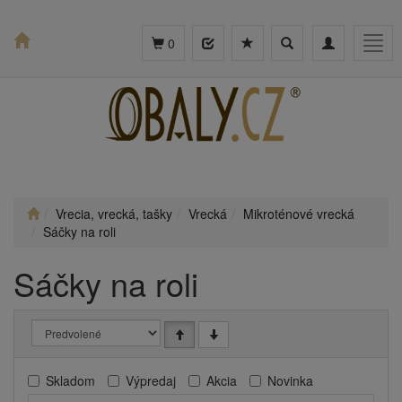
Toggle
Toggle
Togg
0
search
navigation
navig
Vrecia, vrecká, tašky
Vrecká
Mikroténové vrecká
Sáčky na roli
Sáčky na roli
Skladom
Výpredaj
Akcia
Novinka