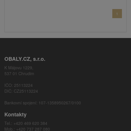
1
OBALY.CZ, s.r.o.
K Májovu 1229,
537 01 Chrudim
IČO: 25113224
DIČ: CZ25113224
Bankovní spojení: 107-1358950267/0100
Kontakty
Tel.: +420 469 620 384
Mob.: +420 737 287 080