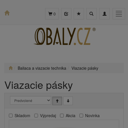
Toggle
Toggle
Togg
0
search
navigation
navig
Baliaca a viazacie technika
Viazacie pásky
Viazacie pásky
Skladom
Výpredaj
Akcia
Novinka