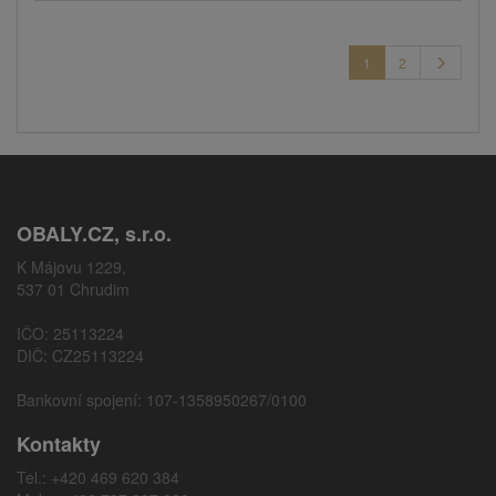
1
2
OBALY.CZ, s.r.o.
K Májovu 1229,
537 01 Chrudim
IČO: 25113224
DIČ: CZ25113224
Bankovní spojení: 107-1358950267/0100
Kontakty
Tel.: +420 469 620 384