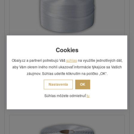
Cookies
Viazacia páska PES šírka 16 mm, návin 850
m - biel...
Obaly.cz a partneri potrebujú Váš
súhlas
na využitie jednotlivých dát,
Vyniká vysokou pevnosťou v ťahu.
aby Vám okrem iného mohli ukazovať informácie týkajúce sa Vašich
záujmov. Súhlas udelíte kliknutím na políčko „OK“.
Nastavenia
OK
51,51 €
Súhlas môžete odmietnuť
tu
Skladom: posledných 1 ks
Kód: VPE07-KS