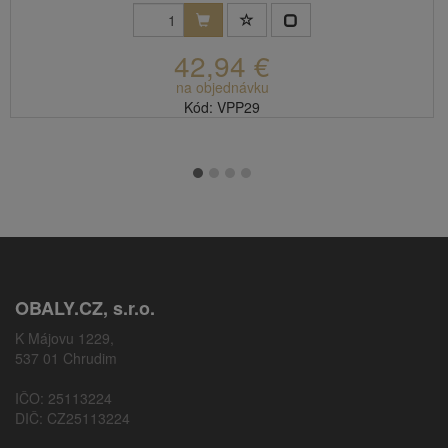
42,94 €
na objednávku
Kód: VPP29
OBALY.CZ, s.r.o.
K Májovu 1229,
537 01 Chrudim
IČO: 25113224
DIČ: CZ25113224