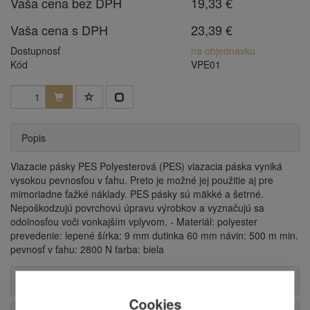
Vaša cena bez DPH
19,33 €
Vaša cena s DPH
23,39 €
Dostupnosť
na objednávku
Kód
VPE01
Popis
Viazacie pásky PES Polyesterová (PES) viazacia páska vyniká
vysokou pevnosťou v ťahu. Preto je možné jej použitie aj pre
mimoriadne ťažké náklady. PES pásky sú mäkké a šetrné.
Nepoškodzujú povrchovú úpravu výrobkov a vyznačujú sa
odolnosťou voči vonkajším vplyvom. - Materiál: polyester
prevedenie: lepené šírka: 9 mm dutinka 60 mm návin: 500 m min.
pevnosť v ťahu: 2800 N farba: biela
Alternatívne produkty
Cookies