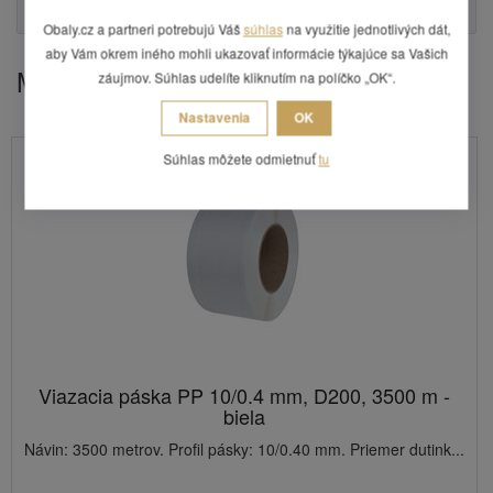
Otázka
Obaly.cz a partneri potrebujú Váš
súhlas
na využitie jednotlivých dát,
aby Vám okrem iného mohli ukazovať informácie týkajúce sa Vašich
Mohlo by Vás zaujímať
záujmov. Súhlas udelíte kliknutím na políčko „OK“.
Nastavenia
OK
Súhlas môžete odmietnuť
tu
Viazacia páska PP 10/0.4 mm, D200, 3500 m -
biela
Návin: 3500 metrov. Profil pásky: 10/0.40 mm. Priemer dutink...