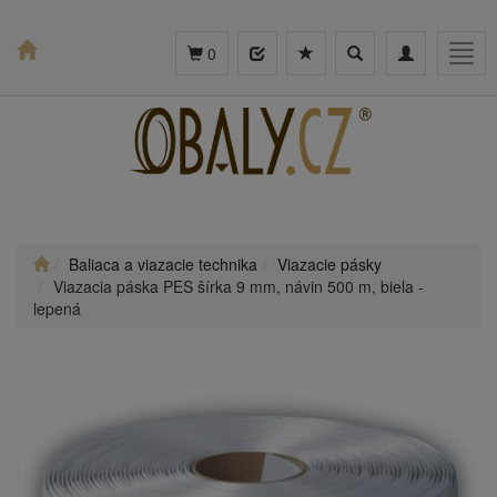
Toggle
Toggle
Togg
0
search
navigation
navig
Baliaca a viazacie technika
Viazacie pásky
Viazacia páska PES šírka 9 mm, návin 500 m, biela -
lepená