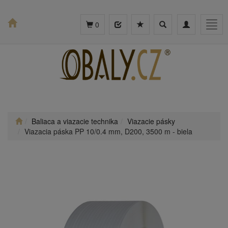
Toggle
Toggle
Togg
0
search
navigation
navig
Baliaca a viazacie technika
Viazacie pásky
Viazacia páska PP 10/0.4 mm, D200, 3500 m - biela