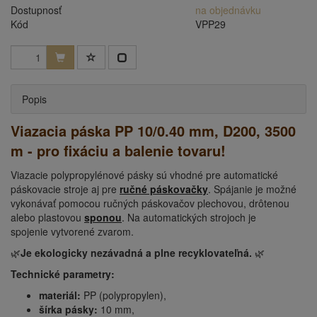
Dostupnosť
na objednávku
Kód
VPP29
Popis
Viazacia páska PP 10/0.40 mm, D200, 3500
m - pro fixáciu a balenie tovaru!
Viazacie polypropylénové pásky sú vhodné pre automatické
páskovacie stroje aj pre
ručné páskovačky
.
Spájanie je možné
vykonávať pomocou ručných páskovačov plechovou, drôtenou
alebo plastovou
sponou
.
Na automatických strojoch je
spojenie vytvorené zvarom.
🌿
Je ekologicky nezávadná a plne recyklovateľná.
🌿
Technické parametry:
materiál:
PP (polypropylen),
šírka pásky:
10 mm,