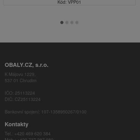
Kód: VPP01
OBALY.CZ, s.r.o.
K Májovu 1229,
537 01 Chrudim
IČO: 25113224
DIČ: CZ25113224
Bankovní spojení: 107-1358950267/0100
Kontakty
Tel.: +420 469 620 384
Mob.: +420 737 287 080