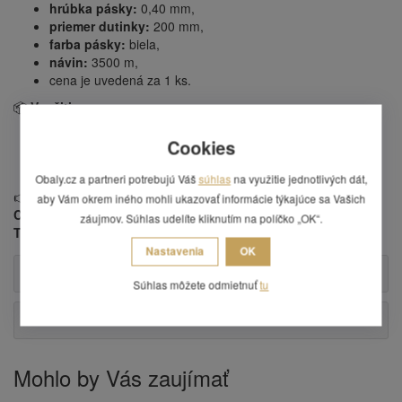
hrúbka pásky:
0,40 mm,
priemer dutinky:
200 mm,
farba pásky:
biela,
návin:
3500 m,
cena je uvedená za 1 ks.
📦
Využitie:
Fixácia kartónov, balíkov a paliet.
Cookies
Vhodná pre ručné aj automatické páskovacie stroje.
Skladovanie, e-shopy, expedícia, logistika, výroba.
Obaly.cz a partneri potrebujú Váš
súhlas
na využitie jednotlivých dát,
👉 Viazacie pásky sú vhodné pre páskovacie stroje
MOSCA,
aby Vám okrem iného mohli ukazovať informácie týkajúce sa Vašich
CYKLOP, SMB, FERAG, STRAPEX , ORGAPACK, FROMM,
záujmov. Súhlas udelíte kliknutím na políčko „OK“.
TRANSPAK, REISOPACK, ZAPAK, MINIPACK, ROBOPAC.
Nastavenia
OK
Alternatívne produkty
Súhlas môžete odmietnuť
tu
Otázka
Mohlo by Vás zaujímať