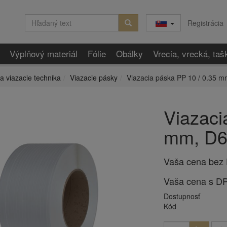
Registrácia
Výplňový materiál
Fólie
Obálky
Vrecia, vrecká, taš
 a viazacie technika
Viazacie pásky
Viazacia páska PP 10 / 0.35 mm
Viazaci
mm, D60
Vaša cena bez
Vaša cena s D
Dostupnosť
Kód