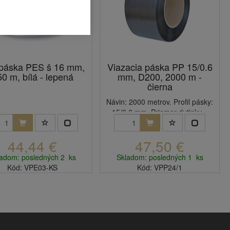
páska PES š 16 mm,
Viazacia páska PP 15/0.6
0 m, bílá - lepená
mm, D200, 2000 m -
čierna
Návin: 2000 metrov. Profil pásky:
15/0.6 mm. Priemer dutinky...
44,44 €
47,50 €
adom: posledných 2 ks
Skladom: posledných 1 ks
Kód: VPE03-KS
Kód: VPP24/1