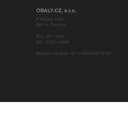
OBALY.CZ, s.r.o.
K Májovu 1229,
537 01 Chrudim
IČO: 25113224
DIČ: CZ25113224
Bankovní spojení: 107-1358950267/0100