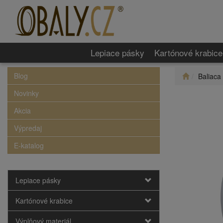
Lepiace pásky
Kartónové krabice
Blog
Baliaca
Novinky
Akcia
Výpredaj
E-katalog
Lepiace pásky
Kartónové krabice
Výplňový materiál