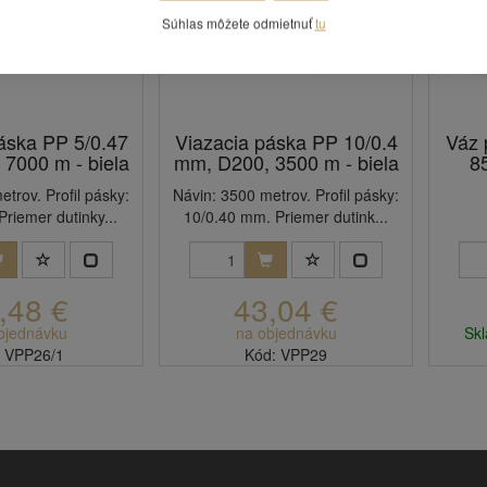
Súhlas môžete odmietnuť
tu
áska PP 5/0.47
Viazacia páska PP 10/0.4
Váz 
7000 m - biela
mm, D200, 3500 m - biela
85
trov. Profil pásky:
Návin: 3500 metrov. Profil pásky:
riemer dutinky...
10/0.40 mm. Priemer dutink...
,48 €
43,04 €
bjednávku
na objednávku
Skl
: VPP26/1
Kód: VPP29