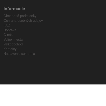
Informácie
Obchodné podmienky
Ochrana osobných údajov
FAQ
Doprava
O nás
Voľné miesta
Veľkoobchod
Kontakty
Nastavenie súkromia