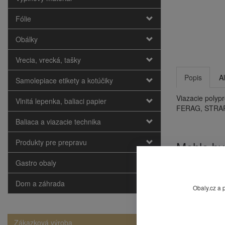
Fólie
Obálky
Vrecia, vrecká, tašky
Popis
A
Samolepiace etikety a kotúčiky
Viazacie poly
Vlnitá lepenka, baliaci papier
FERAG, STRAP
Baliaca a viazacie technika
Produkty pre prepravu
Mohlo by
Gastro obaly
Dom a záhrada
Obaly.cz a 
Zákazková výroba