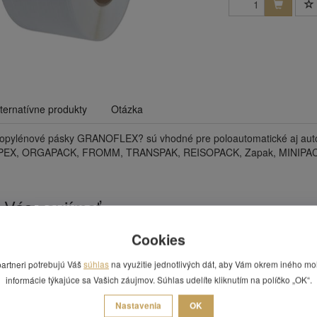
lternatívne produkty
Otázka
propylénové pásky GRANOFLEX? sú vhodné pre poloautomatické aj a
EX, ORGAPACK, FROMM, TRANSPAK, REISOPACK, Zapak, MINIPAC
 Vás zaujímať
Cookies
partneri potrebujú Váš
súhlas
na využitie jednotlivých dát, aby Vám okrem iného mo
informácie týkajúce sa Vašich záujmov. Súhlas udelíte kliknutím na políčko „OK“.
Nastavenia
OK