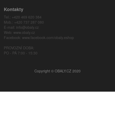
Kontakty
Tel.: +420 469 620 384
Mob.: +420 737 287 080
E-mail:
info@obaly.cz
Web:
www.obaly.cz
Facebook:
www.facebook.com/obaly.eshop
PROVOZNÍ DOBA:
PO - PÁ 7:00 - 15:30
Copyright © OBALY.CZ 2020