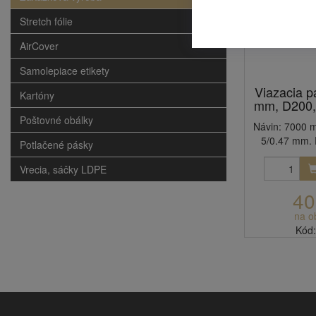
Stretch fólie
AirCover
Samolepiace etikety
Viazacia p
Kartóny
mm, D200, 
Poštovné obálky
Návin: 7000 me
5/0.47 mm. P
Potlačené pásky
Vrecia, sáčky LDPE
40
na o
Kód