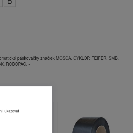
utomatické páskovačky značiek MOSCA, CYKLOP, FEIFER, SMB,
K, ROBOPAC. -
hli ukazovať