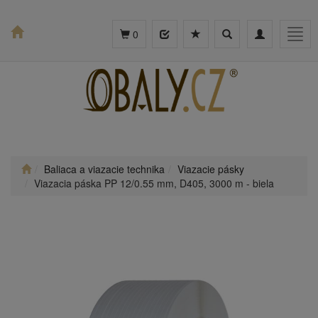
Toggle
Toggle
Togg
0
search
navigation
navig
Baliaca a viazacie technika
Viazacie pásky
Viazacia páska PP 12/0.55 mm, D405, 3000 m - biela