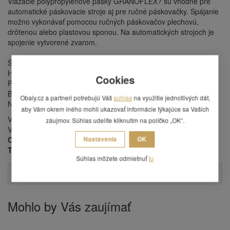
Viazacie polypropylénové pásky GRANOFLEX? sú vhodné pre
automatické páskovacie stroje aj pre ručné páskovačky. Spájanie
možno vykonávať pomocou ručných páskovačov plechovú,
drôtenou alebo plastovou sponou. Na automatických strojoch je
spojenie vytvorené zvarom.
Šírka pásky: 12 mm
Hrúbka pásky: 0,50 mm
Cookies
Priemer dutinky: 400 mm
Bava pásky: biela
Obaly.cz a partneri potrebujú Váš
súhlas
na využitie jednotlivých dát,
Návin: 3000 m
aby Vám okrem iného mohli ukazovať informácie týkajúce sa Vašich
Viazacie pásky sú ekologicky nezávadné a plne recyklovateľné.
záujmov. Súhlas udelíte kliknutím na políčko „OK“.
Viazacie pásky sú vhodnné pre páskovacie stroje
MOSCA,
CYKLOP, SMB, FERAG, STRAPEX, ORGAPACK, FROMM,
Nastavenia
OK
TRANSPAK, REISOPACK, Zapak, MINIPACK, ROBOPAC.
Súhlas môžete odmietnuť
tu
Otázka
Mohlo by Vás zaujímať