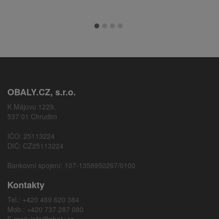
OBALY.CZ, s.r.o.
K Májovu 1229,
537 01 Chrudim
IČO: 25113224
DIČ: CZ25113224
Bankovní spojení: 107-1358950267/0100
Kontakty
Tel.: +420 469 620 384
Mob.: +420 737 287 080