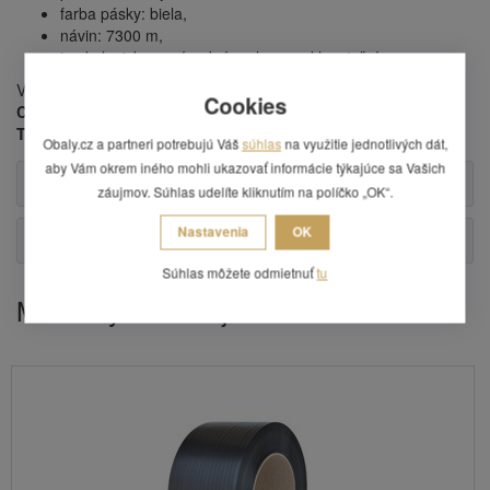
farba pásky: biela,
návin: 7300 m,
je ekologicky nezávadná a plne recyklovateľná.
Viazacie pásky sú vhodné pre páskovacie stroje
MOSCA,
Cookies
CYKLOP, SMB, FERAG, STRAPEX, ORGAPACK, FROMM,
TRANSPAK, REISOPACK, ZAPAK, MINIPACK, ROBOPAC.
Obaly.cz a partneri potrebujú Váš
súhlas
na využitie jednotlivých dát,
aby Vám okrem iného mohli ukazovať informácie týkajúce sa Vašich
Alternatívne produkty
záujmov. Súhlas udelíte kliknutím na políčko „OK“.
Nastavenia
OK
Otázka
Súhlas môžete odmietnuť
tu
Mohlo by Vás zaujímať