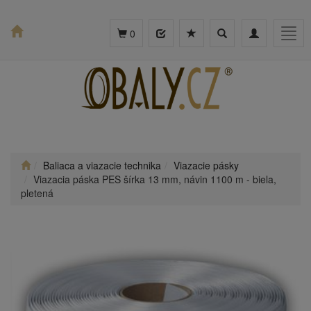
Toggle
Toggle
Togg
0
search
navigation
navig
Baliaca a viazacie technika
Viazacie pásky
Viazacia páska PES šírka 13 mm, návin 1100 m - biela,
pletená