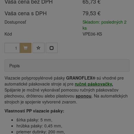
Vaša cena bez DPH
65,73 €
Vaša cena s DPH
79,53 €
Dostupnosť
Skladom: posledných 2
ks
Kód
VPE06-KS
Popis
Viazacie polypropylénové pásky
GRANOFLEX®
sú vhodné pre
automatické páskovacie stroje aj pre
ručné páskovačky
.
Spájanie je možné vykonávať pomocou ručných páskovačov
plechovou, drôtenou alebo plastovou
sponou
. Na automatických
strojoch je spojenie vytvorené zvarom.
Vlastnosti PP viazacie pásky:
šírka pásky: 5 mm,
hrúbka pásky: 0,45 mm,
priemer dutinky: 200 mm,