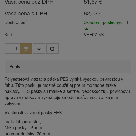
Vaša cena bez DPH
51,67 €
Vaša cena s DPH
62,53 €
Dostupnosť
Skladom: posledných 1
ks
Kód
VPE07-KS
Popis
Polyesterová viazacia páska PES vyniká vysokou pevnosťou v
ťahu. Túto pásku je možné použiť aj pre mimoriadne ťažké
náklady. PES pásky sú mäkké a šetrné. Nepoškodzujú povrchovú
úpravu výrobkov a vyznačujú sa odolnosťou voči vonkajším
vplyvom.
Vlastnosti viazacej pásky PES:
materiál: polyester,
šírka pásky: 16 mm,
priemer dutinky: 76 mm,