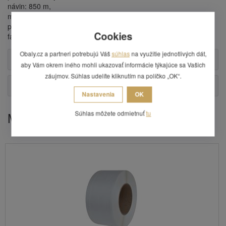
návin: 850 m,
minimálna pevnosť v ťahu: 4410 N,
prevedenie: pletená,
Cookies
farba: biela.
Obaly.cz a partneri potrebujú Váš
súhlas
na využitie jednotlivých dát,
Alternatívne produkty
aby Vám okrem iného mohli ukazovať informácie týkajúce sa Vašich
záujmov. Súhlas udelíte kliknutím na políčko „OK“.
Otázka
Nastavenia
OK
Súhlas môžete odmietnuť
tu
Mohlo by Vás zaujímať