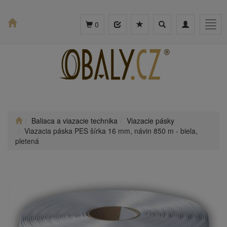
Toggle
Toggle
Togg
0
search
navigation
navig
Baliaca a viazacie technika
Viazacie pásky
Viazacia páska PES šírka 16 mm, návin 850 m - biela,
pletená