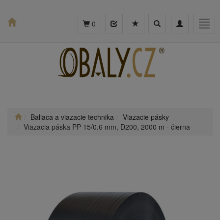
Toggle
Toggle
Togg
0
search
navigation
navig
Baliaca a viazacie technika
Viazacie pásky
Viazacia páska PP 15/0.6 mm, D200, 2000 m - čierna