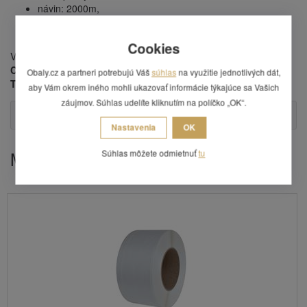
návin: 2000m,
sú ekologicky nezávadné a plne recyklovateľné,
cena uvedená za 1 ks.
Cookies
Viazacie pásky sú vhodnné pre páskovacie stroje
MOSCA,
CYKLOP, SMB, FERAG, STRAPEX, ORGAPACK, FROMM,
Obaly.cz a partneri potrebujú Váš
súhlas
na využitie jednotlivých dát,
TRANSPAK, REISOPACK, Zapak, MINIPACK, ROBOPAC.
aby Vám okrem iného mohli ukazovať informácie týkajúce sa Vašich
záujmov. Súhlas udelíte kliknutím na políčko „OK“.
Otázka
Nastavenia
OK
Mohlo by Vás zaujímať
Súhlas môžete odmietnuť
tu