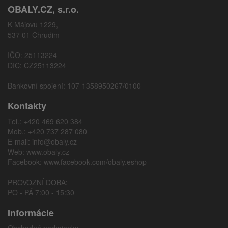
OBALY.CZ, s.r.o.
K Májovu 1229,
537 01 Chrudim
IČO: 25113224
DIČ: CZ25113224
Bankovní spojení: 107-1358950267/0100
Kontakty
Tel.: +420 469 620 384
Mob.: +420 737 287 080
E-mail:
info@obaly.cz
Web:
www.obaly.cz
Facebook:
www.facebook.com/obaly.eshop
PROVOZNÍ DOBA:
PO - PÁ 7:00 - 15:30
Informácie