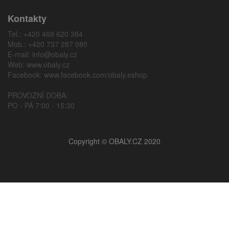
Kontakty
Tel.: +420 469 620 384
Mob.: +420 737 287 080
E-mail:
info@obaly.cz
Web:
www.obaly.cz
Facebook:
www.facebook.com/obaly.eshop
PROVOZNÍ DOBA:
PO - PÁ 7:00 - 15:30
Copyright © OBALY.CZ 2020