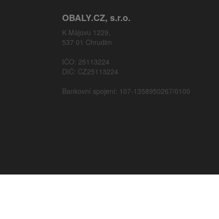
OBALY.CZ, s.r.o.
K Májovu 1229,
537 01 Chrudim
IČO: 25113224
DIČ: CZ25113224
Bankovní spojení: 107-1358950267/0100