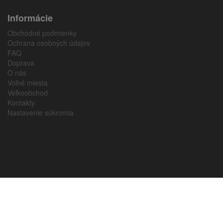
Informácie
Obchodné podmienky
Ochrana osobných údajov
FAQ
Doprava
O nás
Voľné miesta
Veľkoobchod
Kontakty
Nastavenie súkromia