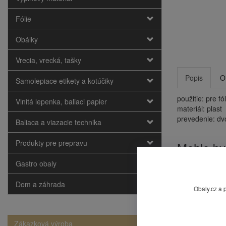
Fólie
Obálky
Vrecia, vrecká, tašky
Popis
O
Samolepiace etikety a kotúčiky
použitie: pre f
Vlnitá lepenka, baliaci papier
materiál: plast
prevedenie: dvo
Baliaca a viazacie technika
Produkty pre prepravu
Mohlo by
Gastro obaly
Dom a záhrada
Obaly.cz a 
Zákazková výroba