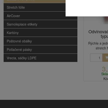
Stretch fólie
AirCover
Samolepiace etikety
Odvinovače
Kartóny
typ
Poštovné obálky
Rýchle a jed
stretch 
Potlačené pásky
Vrecia, sáčky LDPE
3
Skl
Kó