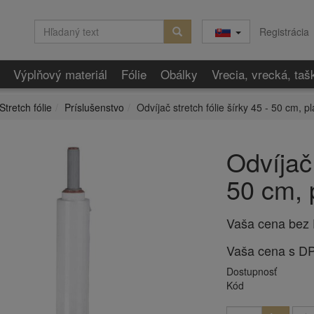
Registrácia
Výplňový materiál
Fólie
Obálky
Vrecia, vrecká, taš
Stretch fólie
Príslušenstvo
Odvíjač stretch fólie šírky 45 - 50 cm, p
Odvíjač 
50 cm, 
Vaša cena bez
Vaša cena s D
Dostupnosť
Kód