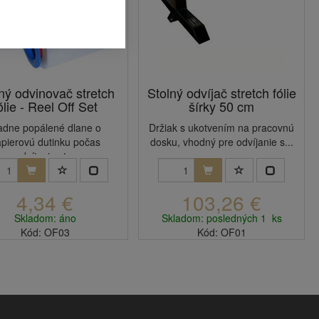
ý odvinovač stretch
Stolný odvíjač stretch fólie
ólie - Reel Off Set
šírky 50 cm
adne popálené dlane o
Držiak s ukotvením na pracovnú
pierovú dutinku počas
dosku, vhodný pre odvíjanie s...
odvíjanie st...
4,34 €
103,26 €
Skladom: áno
Skladom: posledných 1 ks
Kód: OF03
Kód: OF01