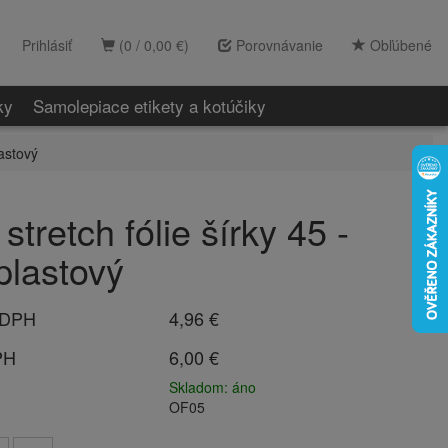
Prihlásiť
(0 / 0,00 €)
Porovnávanie
Obľúbené
ky
Samolepiace etikety a kotúčiky
lastový
stretch fólie šírky 45 -
plastový
 DPH
4,96 €
PH
6,00 €
Skladom: áno
OF05