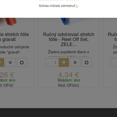
Súhlas môžete odmietnuť
tu
 stretch fólie
Ručný odvinovač stretch
Ručn
u granát
fólie - Reel Off Set,
f
ZELE...
noduché odvíjanie
Ži
Žiadne popálené dlane o
fólie "granát".
pa
papierovú dutinku počas
odvíjanie st...
,26 €
4,34 €
adom: áno
Skladom: áno
d: OF02
Kód: OF03/z