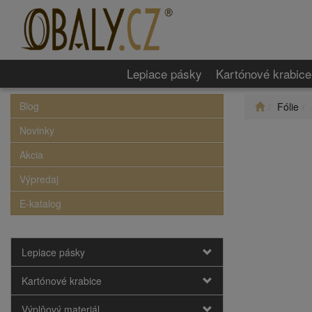
Lepiace pásky
Kartónové krabice
Blog
Fólie
Novinky
Akcia
Výpredaj
E-katalog
Lepiace pásky
Kartónové krabice
Výplňový materiál