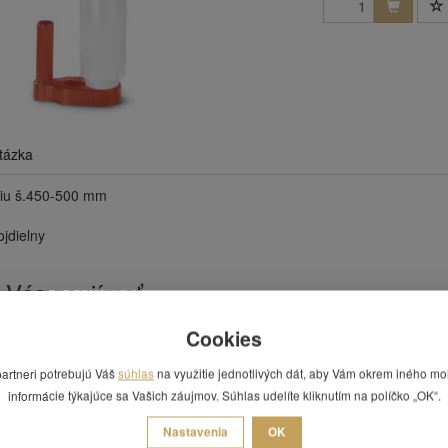
tázka
óliu š.450-500 mm
jdielny
 Vás zaujímať
Cookies
partneri potrebujú Váš
súhlas
na využitie jednotlivých dát, aby Vám okrem iného mo
informácie týkajúce sa Vašich záujmov. Súhlas udelíte kliknutím na políčko „OK“.
Nastavenia
OK