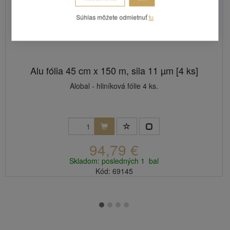
Súhlas môžete odmietnuť
tu
Alu fólia 45 cm x 150 m, sila 11 µm [4 ks]
Alobal - hliníková fólie 4 ks.
94,79 €
Skladom: posledných 1 bal
Kód: 69145