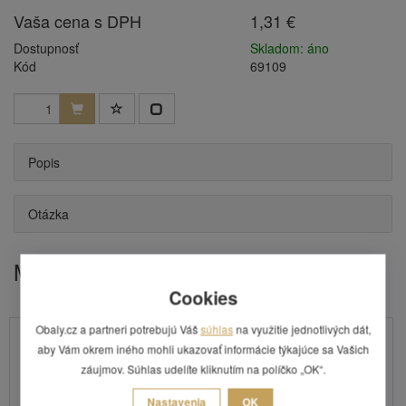
Vaša cena s DPH
1,31 €
Dostupnosť
Skladom: áno
Kód
69109
Popis
Otázka
Mohlo by Vás zaujímať
Cookies
Obaly.cz a partneri potrebujú Váš
súhlas
na využitie jednotlivých dát,
aby Vám okrem iného mohli ukazovať informácie týkajúce sa Vašich
záujmov. Súhlas udelíte kliknutím na políčko „OK“.
Nastavenia
OK