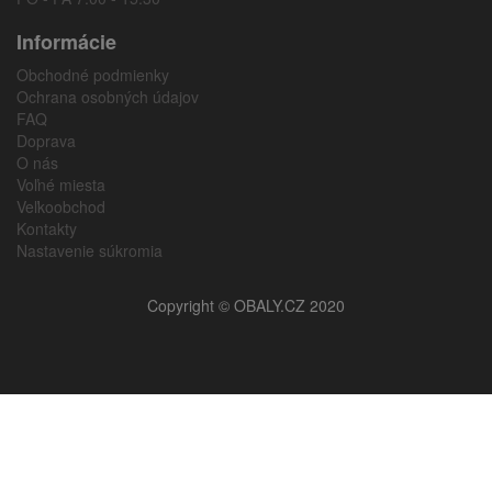
Informácie
Obchodné podmienky
Ochrana osobných údajov
FAQ
Doprava
O nás
Voľné miesta
Veľkoobchod
Kontakty
Nastavenie súkromia
Copyright © OBALY.CZ 2020