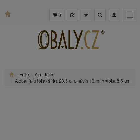
Toggle
Toggle
Togg
0
search
navigation
navig
Fólie
Alu - fólie
Alobal (alu fólia) šírka 28,5 cm, návin 10 m, hrúbka 8,5 µm