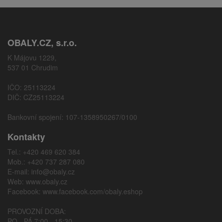
OBALY.CZ, s.r.o.
K Májovu 1229,
537 01 Chrudim
IČO: 25113224
DIČ: CZ25113224
Bankovní spojení: 107-1358950267/0100
Kontakty
Tel.: +420 469 620 384
Mob.: +420 737 287 080
E-mail:
info@obaly.cz
Web:
www.obaly.cz
Facebook:
www.facebook.com/obaly.eshop
PROVOZNÍ DOBA:
PO - PÁ 7:00 - 15:30