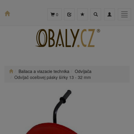
Toggle
Toggle
Togg
0
search
navigation
navig
Baliaca a viazacie technika
Odvíjača
Odvíjač oceľovej pásky šírky 13 - 32 mm