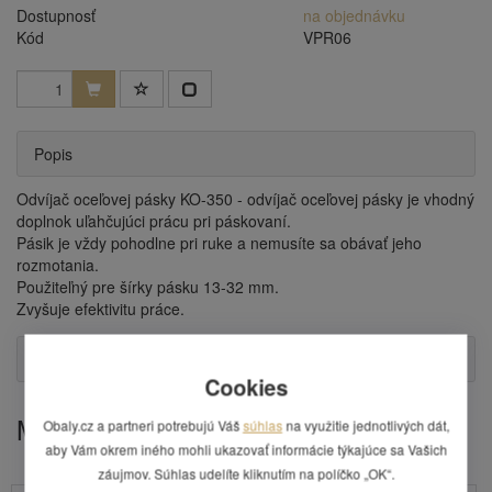
Dostupnosť
na objednávku
Kód
VPR06
Popis
Odvíjač oceľovej pásky KO-350 - odvíjač oceľovej pásky je vhodný
doplnok uľahčujúci prácu pri páskovaní.
Pásik je vždy pohodlne pri ruke a nemusíte sa obávať jeho
rozmotania.
Použiteľný pre šírky pásku 13-32 mm.
Zvyšuje efektivitu práce.
Otázka
Cookies
Mohlo by Vás zaujímať
Obaly.cz a partneri potrebujú Váš
súhlas
na využitie jednotlivých dát,
aby Vám okrem iného mohli ukazovať informácie týkajúce sa Vašich
záujmov. Súhlas udelíte kliknutím na políčko „OK“.