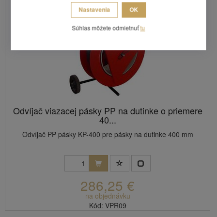
Nastavenia
OK
Súhlas môžete odmietnuť
tu
Odvíjač viazacej pásky PP na dutinke o priemere
40...
Odvíjač PP pásky KP-400 pre pásky na dutinke 400 mm
286,25 €
na objednávku
Kód: VPR09