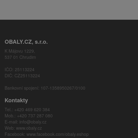
OBALY.CZ, s.r.o.
K Májovu 1229,
537 01 Chrudim
IČO: 25113224
DIČ: CZ25113224
Bankovní spojení: 107-1358950267/0100
Kontakty
Tel.: +420 469 620 384
Mob.: +420 737 287 080
E-mail:
info@obaly.cz
Web:
www.obaly.cz
Facebook:
www.facebook.com/obaly.eshop