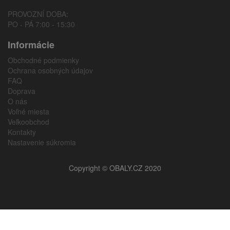
PROVOZNÍ DOBA:
PO - PÁ 7:00 - 15:30
Informácie
Obchodné podmienky
Ochrana osobných údajov
FAQ
Doprava
O nás
Voľné miesta
Veľkoobchod
Kontakty
Nastavenie súkromia
Copyright © OBALY.CZ 2020