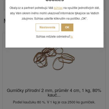
Otázka
Obaly.cz a partneri potrebujú Váš
súhlas
na využitie jednotlivých dát,
aby Vám okrem iného mohli ukazovať informácie týkajúce sa Vašich
záujmov. Súhlas udelíte kliknutím na políčko „OK“.
Mohlo by Vás zaujímať
Nastavenia
OK
Súhlas môžete odmietnuť
tu
Gumičky přírodní 2 mm, průměr 4 cm, 1 kg, 80%
kauč...
Podiel kaučuku 80 %. V 1 kg je cca 2500 ks gumičiek.