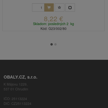
8,22 €
Skladom: posledných 2 kg
Kód: G23/002/80
OBALY.CZ, s.r.o.
K Májovu 1229,
537 01 Chrudim
IČO: 25113224
DIČ: CZ25113224