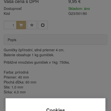
Vaša cena s DPH
9,95 €
Dostupnosť
Skladom: áno
Kód
G23/001/80
Popis
Gumičky čpřírodní, silné priemer 4 cm.
Balenie obsahuje 1 kg gumičiek.
Približné množstvo gumičiek v 1kg: 750ks.
Farba: prírodná
Priemer: 40 mm
Plochá dĺžka: 60 mm
Sila: 1,0 mm
Šírka: 4,0 mm
Příslušenství
Cookies