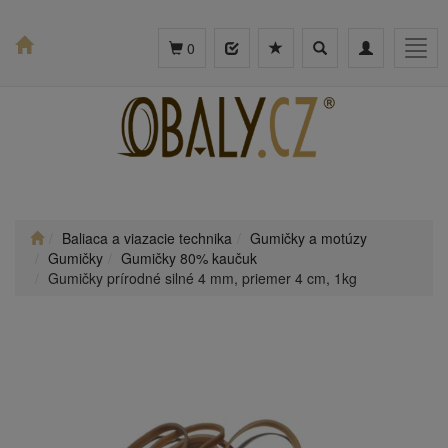
Toggle
Toggle
Togg
0
search
navigation
navig
Baliaca a viazacie technika
Gumičky a motúzy
Gumičky
Gumičky 80% kaučuk
Gumičky prírodné silné 4 mm, priemer 4 cm, 1kg