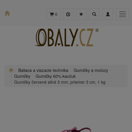
Toggle
Toggle
Togg
0
search
navigation
navig
Baliaca a viazacie technika
Gumičky a motúzy
Gumičky
Gumičky 60% kaučuk
Gumičky červené silné 3 mm, priemer 3 cm, 1 kg