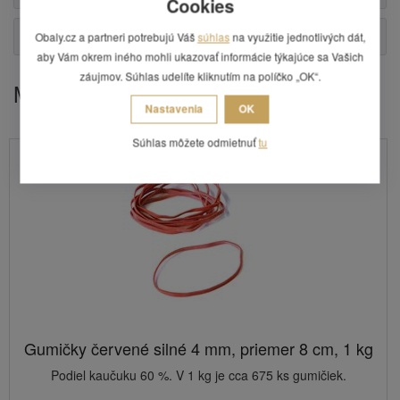
Cookies
Otázka
Obaly.cz a partneri potrebujú Váš
súhlas
na využitie jednotlivých dát,
aby Vám okrem iného mohli ukazovať informácie týkajúce sa Vašich
záujmov. Súhlas udelíte kliknutím na políčko „OK“.
Mohlo by Vás zaujímať
Nastavenia
OK
Súhlas môžete odmietnuť
tu
Gumičky červené silné 4 mm, priemer 8 cm, 1 kg
Podiel kaučuku 60 %. V 1 kg je cca 675 ks gumičiek.