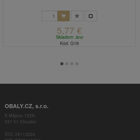
5,77 €
Skladom: áno
Kód: G18
OBALY.CZ, s.r.o.
K Májovu 1229,
537 01 Chrudim
IČO: 25113224