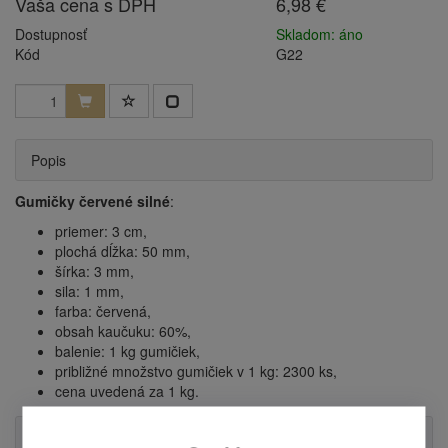
Vaša cena s DPH
6,98 €
Dostupnosť
Skladom: áno
Kód
G22
Popis
Gumičky červené
silné
:
priemer: 3 cm,
plochá dĺžka: 50 mm,
šírka: 3 mm,
sila: 1 mm,
farba: červená,
obsah kaučuku: 60%,
balenie: 1 kg gumičiek,
približné množstvo gumičiek v 1 kg: 2300 ks,
cena uvedená za 1 kg.
Příslušenství