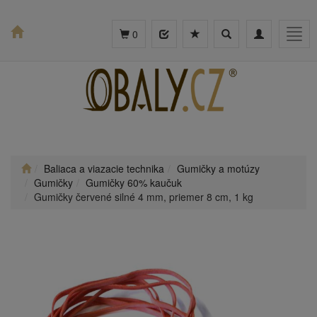
Toggle
Toggle
Togg
0
search
navigation
navig
Baliaca a viazacie technika
Gumičky a motúzy
Gumičky
Gumičky 60% kaučuk
Gumičky červené silné 4 mm, priemer 8 cm, 1 kg