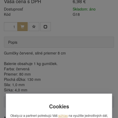
Vaša cena s DPH
6,98 €
Dostupnosť
Skladom: áno
Kód
G18
Popis
Gumičky červené, silné priemer 8 cm
Balenie obsahuje 1 kg gumičiek.
Farba: červená
Priemer: 80 mm
Plochá dĺžka: 130 mm
Sila: 1,0 mm
Šírka: 4,0 mm
Otázka
Cookies
Obaly.cz a partneri potrebujú Váš
súhlas
na využitie jednotlivých dát,