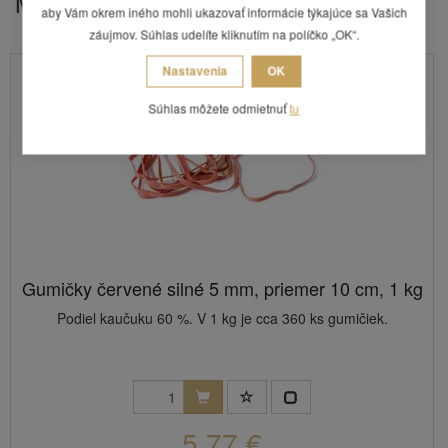
Mohlo by Vás zaujímať
aby Vám okrem iného mohli ukazovať informácie týkajúce sa Vašich
záujmov. Súhlas udelíte kliknutím na políčko „OK“.
Nastavenia
OK
Súhlas môžete odmietnuť
tu
Gumičky červené silné 5 mm, priemer 10 cm, 1 kg
Podiel kaučuku 60 %. V 1 kg je cca 360 ks gumičiek.
5,77 €