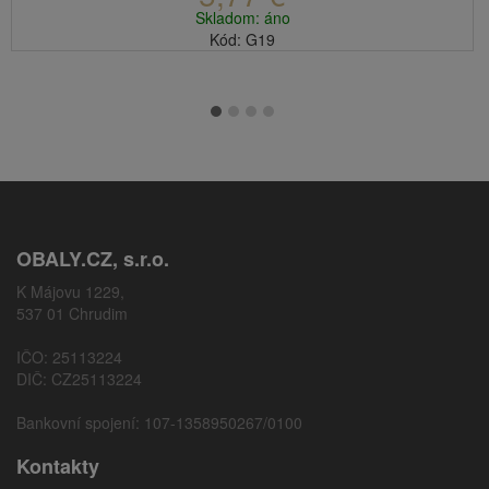
Skladom: áno
Kód: G19
OBALY.CZ, s.r.o.
K Májovu 1229,
537 01 Chrudim
IČO: 25113224
DIČ: CZ25113224
Bankovní spojení: 107-1358950267/0100
Kontakty