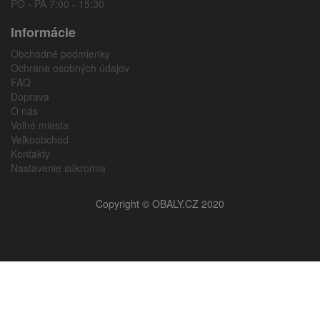
PO - PÁ 7:00 - 15:30
Informácie
Obchodné podmienky
Ochrana osobných údajov
FAQ
Doprava
O nás
Voľné miesta
Veľkoobchod
Kontakty
Nastavenie súkromia
Copyright © OBALY.CZ 2020