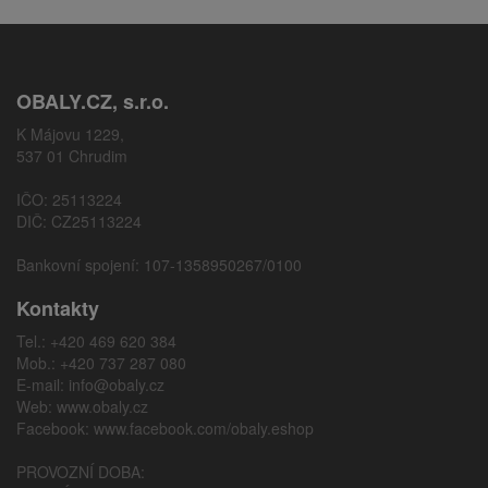
OBALY.CZ, s.r.o.
K Májovu 1229,
537 01 Chrudim
IČO: 25113224
DIČ: CZ25113224
Bankovní spojení: 107-1358950267/0100
Kontakty
Tel.: +420 469 620 384
Mob.: +420 737 287 080
E-mail:
info@obaly.cz
Web:
www.obaly.cz
Facebook:
www.facebook.com/obaly.eshop
PROVOZNÍ DOBA: