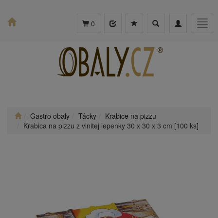
Toggle
Toggle
Togg
0
search
navigation
navig
Gastro obaly
Tácky
Krabice na pizzu
Krabica na pizzu z vlnitej lepenky 30 x 30 x 3 cm [100 ks]