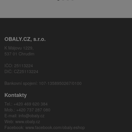
OBALY.CZ, s.r.o.
K Májovu 1229,
537 01 Chrudim
IČO: 25113224
DIČ: CZ25113224
Bankovní spojení: 107-1358950267/0100
Kontakty
Tel.: +420 469 620 384
Mob.: +420 737 287 080
E-mail:
info@obaly.cz
Web:
www.obaly.cz
Facebook:
www.facebook.com/obaly.eshop