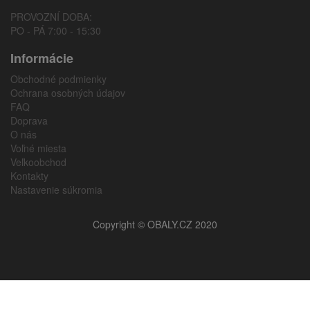
PROVOZNÍ DOBA:
PO - PÁ 7:00 - 15:30
Informácie
Obchodné podmienky
Ochrana osobných údajov
FAQ
Doprava
O nás
Voľné miesta
Veľkoobchod
Kontakty
Nastavenie súkromia
Copyright © OBALY.CZ 2020